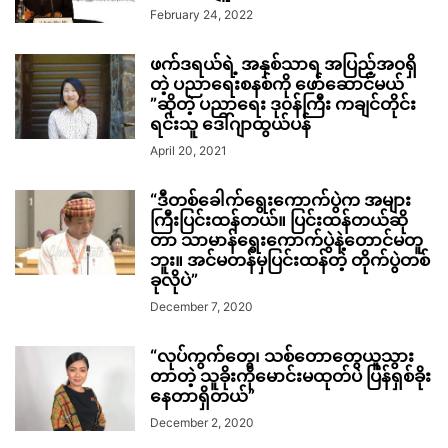
February 24, 2022
ဖက်ဒရယ်ရဲ့ အနှစ်သာရ အပြည့်အ၀ရှိ
တဲ့ ပညာရေးစနစ်ကို ဖော်ဆောင်မယ်
”ဆိုတဲ့ ပညာရေး ဒု၀န်ကြီး ကချင်တိုင်း
ရင်းသူ ဒေါ်ဂျာထွယ်ပန်
April 20, 2021
“ဒီတစ်ခေါက်ရွေးကောက်ပွဲက အများ
ကြီးပြင်းထန်တယ်။ ပြင်းထန်တယ်ဆို
တာ သာမာန်ရွေးကောက်ပွဲနဲ့တောင်မတူ
ဘူး။ အင်မတန်မှပြင်းထန်တဲ့ တိုက်ပွဲတစ်
ခုလိုပဲ”
December 7, 2020
“လုပ်ကွက်တွေ၊ သစ်တောတွေယူသွား
တာတဲ့ သူခိုးကိုမောင်းမထုတ်ပဲ ပြန်ရှစ်ခိုး
နေတာရှိတယ်”
December 2, 2020