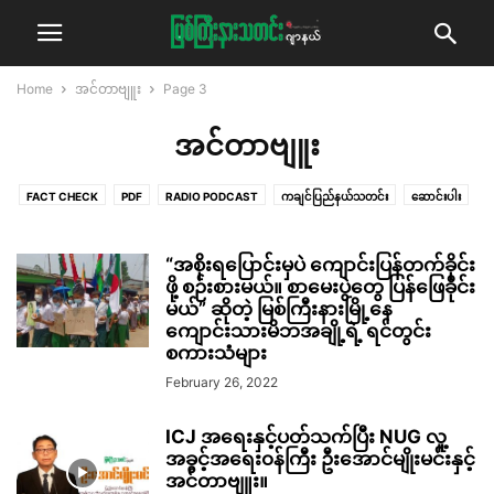
Home
အင်တာဗျူး
Page 3
အင်တာဗျူး
FACT CHECK
PDF
RADIO PODCAST
ကချင်ပြည်နယ်သတင်း
ဆောင်းပါး
ဓာတ်ပုံသတင်း
နိုင်ငံရေး
ဗီဒီယိုသတင်း
မှုခင်း
ရွေးကောက်ပွဲ စောင့်ကြည့်
လွှတ်တော် ကဏ္ဍ
သတင်း
သဘာဝပတ်ဝန်းကျင်
သမိုင်းထဲကကချင်ပြည်နယ်
“အစိုးရပြောင်းမှပဲ ကျောင်းပြန်တက်ခိုင်း
အင်တာဗျူး
အနုပညာ
ဖို့ စဉ်းစားမယ်။ စာမေးပွဲတွေ ပြန်ဖြေခိုင်း
အယ်ဒီတာ့အာဘော်
အလုပ်အကိုင်အခွင့်အလမ်း
မယ်” ဆိုတဲ့ မြစ်ကြီးနားမြို့နေ
ကျောင်းသားမိဘအချို့ရဲ့ ရင်တွင်း
စကားသံများ
February 26, 2022
ICJ အရေးနှင့်ပတ်သက်ပြီး NUG လူ့
အခွင့်အရေး၀န်ကြီး ဦးအောင်မျိုးမင်းနှင့်
အင်တာဗျူး။