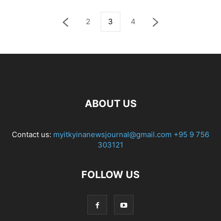
2
3
4
ABOUT US
Contact us:
myitkyinanewsjournal@gmail.com
+95 9 756
303121
FOLLOW US