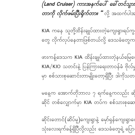
(Land Cruiser)
ကားအနက်ပေါ်
ခေါ်တင်သွာ
တာကို
လိုက်ဖမ်းပြီးရိုက်တာ။
“
လို့ အထက်ပါအမ
KIA ကနေ သူတို့ထိန်းချုပ်ထားတဲ့ကျေးရွာ၊ရပ်ကွက
တွေ လိုက်လုပ်နေတာဖြစ်တယ်လို့ ဒေသခံတွေ
ဖားကန့်ဒေသက KIA ထိန်းချုပ်ထားတဲ့နယ်မြေတွ
KIA/KIO သတင်းနဲ့ ပြန်ကြားရေးတာဝန်ခံ ဗိုလ်မှ
မှာ စစ်သားစုဆောင်းတာမျိုးတော့ရှိပြီး ဒါကိ
မနေ့က အောက်တိုဘာလ ၇ ရက်နေ့ကလည်း ဆိုင်းတေ
ဆိုင် တစ်လျှောက်မှာ KIA တပ်က စစ်သားစုဆော
ဆိုင်းတောင်(ဆိပ်မူ)ကျေးရွာနဲ့ မှော်ရှန်ကျေး
သုံးလေးရက်ခန့်ရှိပြီလို့လည်း ဒေသခံတွေရဲ့ ပ