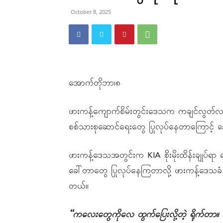
October 8, 2025
အောက်တိုဘာ၊၈
ဖားကန့်ကျောက်စိမ်းတွင်းဒေသက ကချင်လွတ်လပ
စစ်သားစုဆောင်ရေးတွေ ပြုလုပ်နေတာကြောင့် ဒ
ဖားကန့်ဒေသအတွင်းက KIA စိုးမိုးထိန်းချုပ်ရာ
ခေါ်တာတွေ ပြုလုပ်နေကြတာလို့ ဖားကန့်ဒေသခံ
တယ်။
“
ကလေးတွေကိုလေ
ထွက်ပြေးလို့တဲ့
ရိုက်တာ။