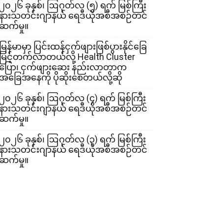
၂၀၂၆ ခုနှစ်၊ ဩဂုတ်လ (၅) ရက် မြစ်ကြီး
နားသတင်းဂျာနယ် ရေဒီယိုအစီအစဉ်တင်
ဆက်မှု။
မြန်မာမှာ ပြင်းထန်ငှက်ဖျားဖြစ်ပွားနိုင်ခြေ
မြင့်တက်လာတယ်လို့ Health Cluster
ပြော၊ ငှက်ဖျားဆေး နည်းလာတာက
အခြေအနေကို ပိုဆိုးစေတယ်လို့ဆို
၂၀၂၆ ခုနှစ်၊ ဩဂုတ်လ (၄) ရက် မြစ်ကြီး
နားသတင်းဂျာနယ် ရေဒီယိုအစီအစဉ်တင်
ဆက်မှု။
၂၀၂၆ ခုနှစ်၊ ဩဂုတ်လ (၃) ရက် မြစ်ကြီး
နားသတင်းဂျာနယ် ရေဒီယိုအစီအစဉ်တင်
ဆက်မှု။