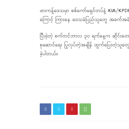
ဖားကန့်ဒေသမှာ စစ်ကော်မရှင်တပ်နဲ့ KIA/KPD
ကြောင့် ကြားနေ ဒေသခံပြည်သူတွေ အခက်အခဲ
ပြီးခဲ့တဲ့ စက်တင်ဘာလ ၃၀ ရက်နေ့က ဆိုင်းတောင
စုဆောင်ရေး ပြုလုပ်တဲ့အချိန် ထွက်ပြေးတဲ့သူ
ခဲ့ပါတယ်။