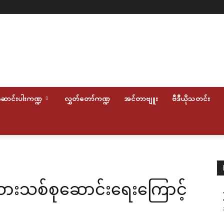
ောင်းပါးကဏ္ဍ
လွှတ်တော်ကဏ္ဍ
အင်တာဗျူး
ဗီဒီယိုသတင်း
စ်သားသစ်စုဆောင်းရေးကြောင့်