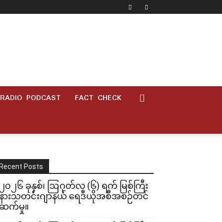
RADIO PODCAST
FACT CHECK
Recent Posts
၂၀၂၆ ခုနှစ်၊ ဩဂုတ်လ (၆) ရက် မြစ်ကြီး
နားသတင်းဂျာနယ် ရေဒီယိုအစီအစဉ်တင်
ဆက်မှု။