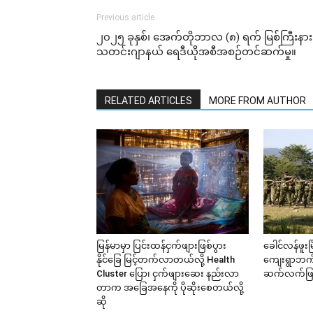
Previous article
၂၀၂၅ ခုနှစ်၊ အေက်တိုဘာလ (၈) ရက် မြစ်ကြီးနား
သတင်းဂျာနယ် ရေဒီယိုအစီအစဉ်တင်ဆက်မှု။
RELATED ARTICLES
MORE FROM AUTHOR
မြန်မာမှာ ပြင်းထန်ငှက်ဖျားဖြစ်ပွား
ခေါင်လန်ဖူးမြ
နိုင်ခြေ မြင့်တက်လာတယ်လို့ Health
ကျေးရွာဘက်တ
Cluster ပြော၊ ငှက်ဖျားဆေး နည်းလာ
ဆက်လက်ဖြစ
တာက အခြေအနေကို ပိုဆိုးစေတယ်လို့
ဆို