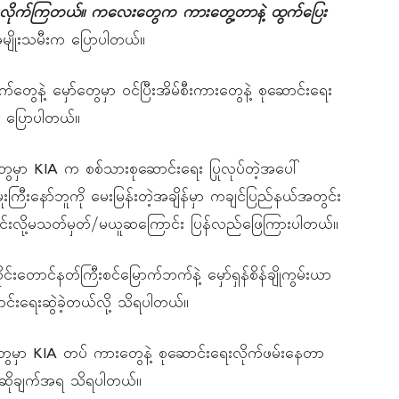
းလိုက်ကြတယ်။
ကလေးတွေက
ကားတွေ့တာနဲ့
ထွက်ပြေး
ျိုးသမီးက ပြောပါတယ်။
်တွေနဲ့ မှော်တွေမှာ ဝင်ပြီးအိမ်စီးကားတွေနဲ့ စုဆောင်းရေး
က ပြောပါတယ်။
ေမှာ KIA က စစ်သားစုဆောင်းရေး ပြုလုပ်တဲ့အပေါ်
ူးကြီးနော်ဘူကို မေးမြန်းတဲ့အချိန်မှာ ကချင်ပြည်နယ်အတွင်း
ုသတင်းလို့မသတ်မှတ်/မယူဆကြောင်း ပြန်လည်ဖြေကြားပါတယ်။
ာင်နတ်ကြီးစင်မြောက်ဘက်နဲ့ မှော်ရှန်စိန်ချိုကွမ်းယာ
င်းရေးဆွဲခဲ့တယ်လို့ သိရပါတယ်။
ရွာတွေမှာ KIA တပ် ကားတွေနဲ့ စုဆောင်းရေးလိုက်ဖမ်းနေတာ
ြောဆိုချက်အရ သိရပါတယ်။