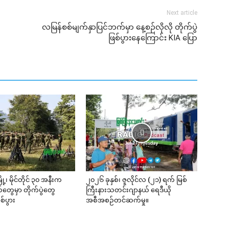
Next article
လမြန်စစ်မျက်နှာပြင်ဘက်မှာ နေ့စဉ်လိုလို တိုက်ပွဲ
ဖြစ်ပွားနေ‌ကြောင်း KIA ပြော
ို့၊ မိုင်တိုင် ၃၀ အနီးက
၂၀၂၆ ခုနှစ်၊ ဇူလိုင်လ (၂၁) ရက် မြစ်
ွေမှာ တိုက်ပွဲတွေ
ကြီးနားသတင်းဂျာနယ် ရေဒီယို
်ပွား
အစီအစဉ်တင်ဆက်မှု။