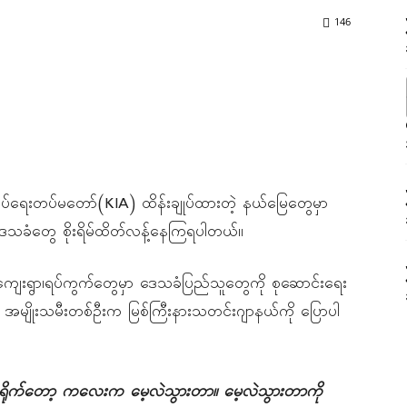
146
်ရေးတပ်မတော်(KIA) ထိန်းချုပ်ထားတဲ့ နယ်မြေတွေမှာ
ေသခံတွေ စိုးရိမ်ထိတ်လန့်နေကြရပါတယ်။
 ကျေးရွာ၊ရပ်ကွက်တွေမှာ ဒေသခံပြည်သူတွေကို စုဆောင်းရေး
 အမျိုးသမီးတစ်ဦးက မြစ်ကြီးနားသတင်းဂျာနယ်ကို ပြောပါ
ရိုက်တော့
ကလေးက
မေ့လဲသွားတာ။
မေ့လဲသွားတာကို