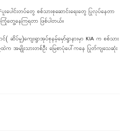
Fပူးပေါင်းတပ်တွေ စစ်သားစုဆောင်းရေးတွေ ပြုလုပ်နေတာ
ကြုံတွေ့နေကြရတာ ဖြစ်ပါတယ်။
်( ဆိပ်မူ)ကျေးရွာအုပ်စုနမ့်မှော်ရွာနားမှာ KIA က စစ်သား
တွေထဲက အမျိုးသားတစ်ဦး မြေစာပုံပေါ်ကနေ ပြုတ်ကျသေဆုံး