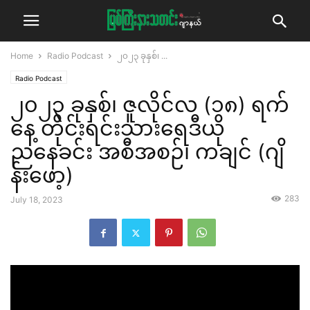
Home
Radio Podcast
၂၀၂၃ ခုနှစ်၊ ...
Radio Podcast
၂၀၂၃ ခုနှစ်၊ ဇူလိုင်လ (၁၈) ရက်
နေ့ တိုင်းရင်းသားရေဒီယို
ညနေခင်း အစီအစဉ်၊ ကချင် (ဂျိ
န်းဖော့)
283
July 18, 2023