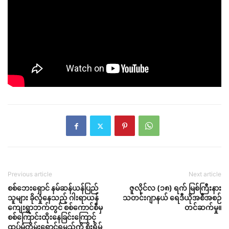
Previous article
Next article
စစ်ဘေးရှောင် နမ်ဆန်ယန်ပြည်
ဇူလိုင်လ (၁၈) ရက် မြစ်ကြီးနား
သူများ ခိုလှုံနေသည့် ဂါးရာယန်
သတင်းဂျာနယ် ရေဒီယိုအစီအစဉ်
ကျေးရွာဘက်တွင် စစ်ကောင်စီမှ
တင်ဆက်မှု။
စစ်ကြောင်းထိုးနေခြင်းကြောင့်
ထပ်မံတိမ်းရှောင်ရမည်ကို စိုးရိမ်