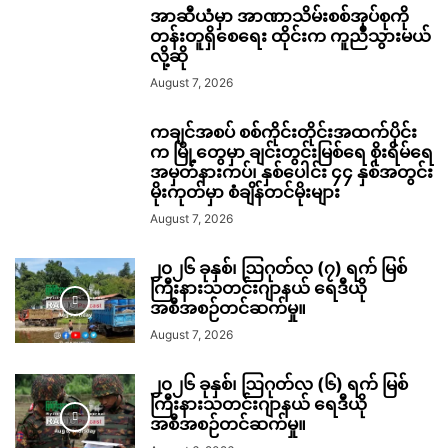
အာဆီယံမှာ အာဏာသိမ်းစစ်အုပ်စုကို
တန်းတူရှိစေရေး ထိုင်းက ကူညီသွားမယ်
လို့ဆို
August 7, 2026
ကချင်အစပ် စစ်ကိုင်းတိုင်းအထက်ပိုင်း
က မြို့တွေမှာ ချင်းတွင်းမြစ်ရေ စိုးရိမ်ရေ
အမှတ်နားကပ်၊ နှစ်ပေါင်း ၄၄ နှစ်အတွင်း
မိုးကုတ်မှာ စံချိန်တင်မိုးများ
August 7, 2026
၂၀၂၆ ခုနှစ်၊ ဩဂုတ်လ (၇) ရက် မြစ်
ကြီးနားသတင်းဂျာနယ် ရေဒီယို
အစီအစဉ်တင်ဆက်မှု။
August 7, 2026
၂၀၂၆ ခုနှစ်၊ ဩဂုတ်လ (၆) ရက် မြစ်
ကြီးနားသတင်းဂျာနယ် ရေဒီယို
အစီအစဉ်တင်ဆက်မှု။