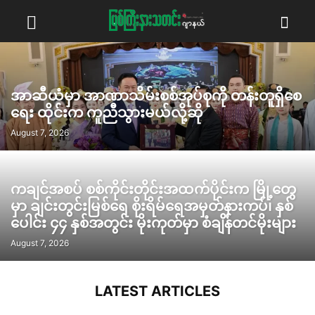
အာဆီယံမှာ အာဏာသိမ်းစစ်အုပ်စုကို တန်းတူရှိစေ
ရေး ထိုင်းက ကူညီသွားမယ်လို့ဆို
August 7, 2026
ကချင်အစပ် စစ်ကိုင်းတိုင်းအထက်ပိုင်းက မြို့တွေ
မှာ ချင်းတွင်းမြစ်ရေ စိုးရိမ်ရေအမှတ်နားကပ်၊ နှစ်
ပေါင်း ၄၄ နှစ်အတွင်း မိုးကုတ်မှာ စံချိန်တင်မိုးများ
August 7, 2026
LATEST ARTICLES