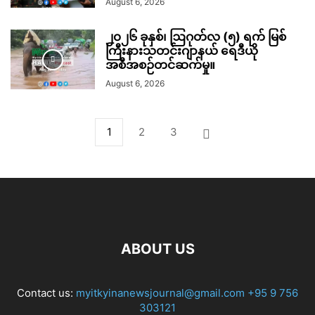
August 6, 2026
၂၀၂၆ ခုနှစ်၊ ဩဂုတ်လ (၅) ရက် မြစ်
ကြီးနားသတင်းဂျာနယ် ရေဒီယို
အစီအစဉ်တင်ဆက်မှု။
August 6, 2026
1
2
3
ABOUT US
Contact us:
myitkyinanewsjournal@gmail.com
+95 9 756
303121