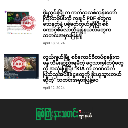
မိုးညှင်းမြို့က ကက်သလစ်ဘုန်းတော်
ကြီးတစ်ပါးကို ကချင် PDF တွေက
သေနတ်နဲ့ ပစ်ခတ်တယ်ဆိုပြီး စစ်
ကောင်စီလော်ဘီချန်နယ်လ်တွေက
သတင်းအမှားဖြန့်ချိ
April 18, 2024
လွယ်ဂျယ်မြို့ စစ်ကောင်စီတပ်စခန်းက
နေ သိမ်းဆည်းရမိတဲ့ ငွေသားဓါတ်ပုံတွေ
ကို အသုံးပြုပြီး “KIA က ဘဏ်ထဲက
ပြည်သူအပ်နှံငွေတွေကို ခိုးယူသွားတယ်
ဆိုတဲ့” သတင်းအမှားဖြန့်ဝေ
April 12, 2024