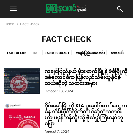
Home
Fact Check
FACT CHECK
FACT CHECK
PDF
RADIO PODCAST
ကချင်ပြည်နယ်သတင်း
ဆောင်းပါး
ဓာတ်ပုံသတင်း
နိုင်ငံရေး
ဗီဒီယိုသတင်း
မှုခင်း
ရွေးကောက်ပွဲ စောင့်ကြည့်
လွှတ်တော် ကဏ္ဍ
သတင်း
သဘာဝပတ်ဝန်းကျင်
သမိုင်းထဲကကချင်ပြည်နယ်
ကချင်ပြည်နယ် မိုးမောက်မြို့နဲ့ မံစီမြို့ကို
အင်တာဗျူး
အနုပညာ
စစ်ကောင်စီက ပြန်လည်သိမ်းယူနိုင်ခဲ့
အယ်ဒီတာ့အာဘော်
အလုပ်အကိုင်အခွင့်အလမ်း
တယ်ဆိုတဲ့ သတင်းအမှား
October 16, 2024
ဝိုင်းမော်မြို့ကို KIA ပူးပေါင်းတပ်တွေက
နေ သိမ်းပိုက်လိုက်တယ်ဆိုတဲ့သတင်း
ဟာ မမှန်ကန်ဘူးလို့ ဗိုလ်မှူးကြီးနော်ဘူ
ပြော
August 7, 2024