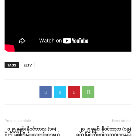
TAGS
ELTV
Previous article
Next article
၂၀၂၅ ခုနှစ်၊ နိုဝင်ဘာလ (၁၈)
၂၀၂၅ ခုနှစ်၊ နိုဝင်ဘာလ (၁၉)
ရက် မြစ်ကြီးနားသတင်းဂျာနယ်
ရက် မြစ်ကြီးနားသတင်းဂျာနယ်