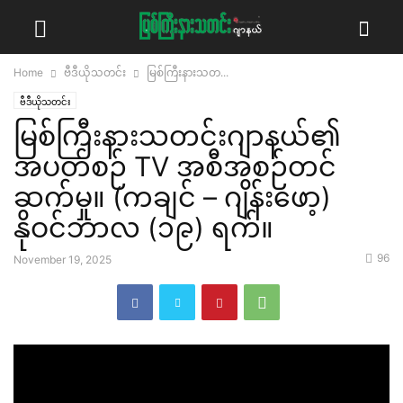
Home
ဗီဒီယိုသတင်း
မြစ်ကြီးနားသတ...
ဗီဒီယိုသတင်း
မြစ်ကြီးနားသတင်းဂျာနယ်၏
အပတ်စဉ် TV အစီအစဉ်တင်
ဆက်မှု။ (ကချင် – ဂျိန်းဖော့)
နိုဝင်ဘာလ (၁၉) ရက်။
96
November 19, 2025