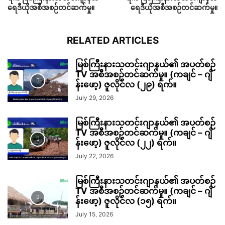
ရေဒီယိုအစီအစဉ်တင်ဆက်မှု။
ရေဒီယိုအစီအစဉ်တင်ဆက်မှု။
RELATED ARTICLES
မြစ်ကြီးနားသတင်းဂျာနယ်၏ အပတ်စဉ်
TV အစီအစဉ်တင်ဆက်မှု။ (ကချင် – ဂျိ
န်းဖော့) ဇူလိုင်လ (၂၉) ရက်။
July 29, 2026
မြစ်ကြီးနားသတင်းဂျာနယ်၏ အပတ်စဉ်
TV အစီအစဉ်တင်ဆက်မှု။ (ကချင် – ဂျိ
န်းဖော့) ဇူလိုင်လ (၂၂) ရက်။
July 22, 2026
မြစ်ကြီးနားသတင်းဂျာနယ်၏ အပတ်စဉ်
TV အစီအစဉ်တင်ဆက်မှု။ (ကချင် – ဂျိ
န်းဖော့) ဇူလိုင်လ (၁၅) ရက်။
July 15, 2026