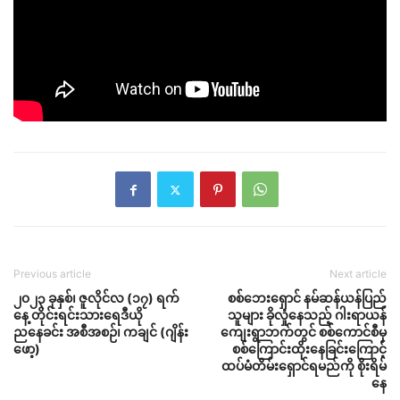
Previous article
Next article
၂၀၂၃ ခုနှစ်၊ ဇူလိုင်လ (၁၇) ရက်
စစ်ဘေးရှောင် နမ်ဆန်ယန်ပြည်
နေ့ တိုင်းရင်းသားရေဒီယို
သူများ ခိုလှုံနေသည့် ဂါးရာယန်
ညနေခင်း အစီအစဉ်၊ ကချင် (ဂျိန်း
ကျေးရွာဘက်တွင် စစ်ကောင်စီမှ
ဖော့)
စစ်ကြောင်းထိုးနေခြင်းကြောင့်
ထပ်မံတိမ်းရှောင်ရမည်ကို စိုးရိမ်
နေ