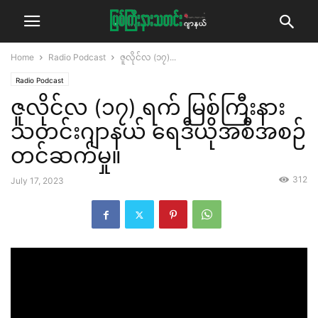
Home
Radio Podcast
ဇူလိုင်လ (၁၇)...
Radio Podcast
ဇူလိုင်လ (၁၇) ရက် မြစ်ကြီးနား
သတင်းဂျာနယ် ရေဒီယိုအစီအစဉ်
တင်ဆက်မှု။
312
July 17, 2023