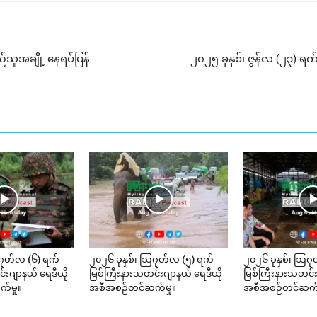
ူအချို့ နေရပ်ပြန်
၂၀၂၅ ခုနှစ်၊ ဇွန်လ (၂၃) 
ဂုတ်လ (၆) ရက်
၂၀၂၆ ခုနှစ်၊ ဩဂုတ်လ (၅) ရက်
၂၀၂၆ ခုနှစ်၊ ဩဂု
်းဂျာနယ် ရေဒီယို
မြစ်ကြီးနားသတင်းဂျာနယ် ရေဒီယို
မြစ်ကြီးနားသတင်း
်မှု။
အစီအစဉ်တင်ဆက်မှု။
အစီအစဉ်တင်ဆက်မ