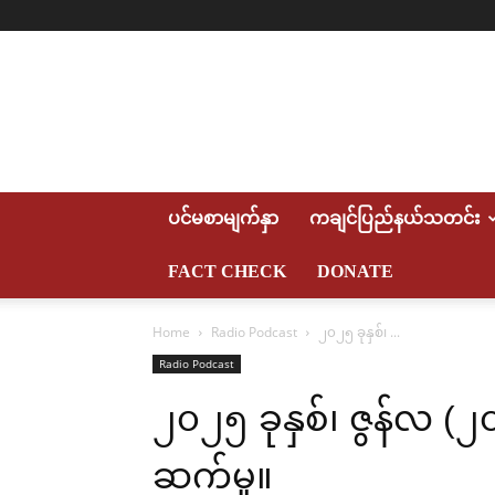
Myitkyina
News
Journal
ပင်မစာမျက်နှာ
ကချင်ပြည်နယ်သတင်း
FACT CHECK
DONATE
Home
Radio Podcast
၂၀၂၅ ခုနှစ်၊ ...
Radio Podcast
၂၀၂၅ ခုနှစ်၊ ဇွန်လ (
ဆက်မှု။