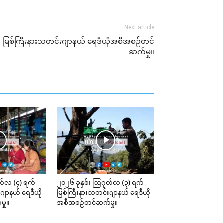
Next article
ရက် မြစ်ကြီးနားသတင်းဂျာနယ် ရေဒီယိုအစီအစဉ်တင်
ဆက်မှု။
တ်လ (၄) ရက်
၂၀၂၆ ခုနှစ်၊ ဩဂုတ်လ (၃) ရက်
ဂျာနယ် ရေဒီယို
မြစ်ကြီးနားသတင်းဂျာနယ် ရေဒီယို
ှု။
အစီအစဉ်တင်ဆက်မှု။