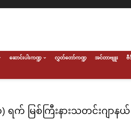
ဆောင်းပါးကဏ္ဍ
လွှတ်တော်ကဏ္ဍ
အင်တာဗျူး
ဗီ
၂၀) ရက် မြစ်ကြီးနားသတင်းဂျာန