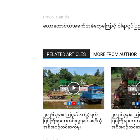
Previous article
တောတောင်ထဲအခက်အခဲတွေကြောင့် ဝါရာဇွပ်ပြည်သ
RELATED ARTICLES
MORE FROM AUTHOR
၂၀၂၆ ခုနှစ်၊ ဩဂုတ်လ (၇) ရက်
၂၀၂၆ ခုနှစ်၊ ဩ
မြစ်ကြီးနားသတင်းဂျာနယ် ရေဒီယို
မြစ်ကြီးနားသတင
အစီအစဉ်တင်ဆက်မှု။
အစီအစဉ်တင်ဆက