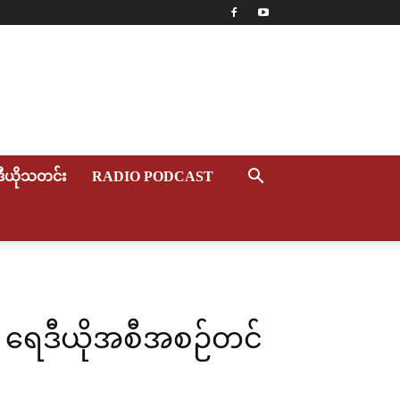
ဒီယိုသတင်း
RADIO PODCAST
ယ် ရေဒီယိုအစီအစဉ်တင်