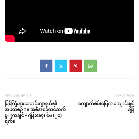
Previous article
Next article
မြစ်ကြီးနားသတင်းဂျာနယ်၏
ကျောက်စိမ်းမြေက ကျောင်းဖွင့်
အပတ်စဉ် TV အစီအစဉ်တင်ဆက်
ချိန်
မှု။ (ကချင် – ဂျိန်းဖော့) မေ (၂၀)
ရက်။