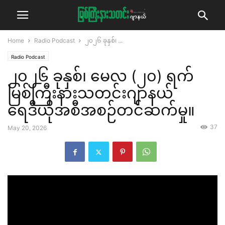
Home
Radio Podcast
၂၀၂၆ ခုနှစ်၊ ...
Radio Podcast
၂၀၂၆ ခုနှစ်၊ မေလ (၂၀) ရက်
မြစ်ကြီးနားသတင်းဂျာနယ်
ရေဒီယိုအစီအစဉ်တင်ဆက်မှု။
37
May 20, 2026