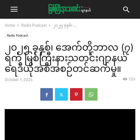
Home
Radio Podcast
၂၀၂၅ ခုနှစ်၊ ...
Radio Podcast
၂၀၂၅ ခုနှစ်၊ အေက်တိုဘာလ (၇)
ရက် မြစ်ကြီးနားသတင်းဂျာနယ်
ရေဒီယိုအစီအစဉ်တင်ဆက်မှု။
153
October 7, 2025