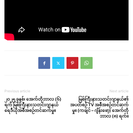
Previous article
Next article
၂၀၂၅ ခုနှစ်၊ အေက်တိုဘာလ (၆)
မြစ်ကြီးနားသတင်းဂျာနယ်၏
ရက် မြစ်ကြီးနားသတင်းဂျာနယ်
အပတ်စဉ် TV အစီအစဉ်တင်ဆက်
ရေဒီယိုအစီအစဉ်တင်ဆက်မှု။
မှု။ (ကချင် – ဂျိန်းဖော့) အေက်တို
ဘာလ (၈) ရက်။