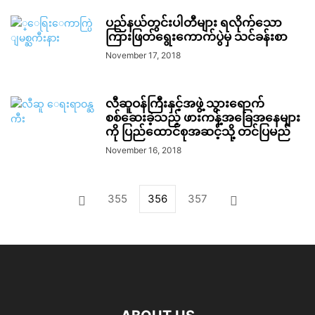
ပည်နယ်တွင်းပါတီများ ရလိုက်သော
ကြားဖြတ်ရွေးကောက်ပွဲမှ သင်ခန်းစာ
November 17, 2018
လီဆူဝန်ကြီးနှင့်အဖွဲ့ သွားရောက်
စစ်ဆေးခဲ့သည့် ဖားကန့်အခြေအနေများ
ကို ပြည်ထောင်စုအဆင့်သို့ တင်ပြမည်
November 16, 2018
355
356
357