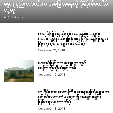
ဆေး နည်းလာတာက အခြေအနေကို ပိုဆိုးစေတယ်
လို့ဆို
August 4, 2026
ကချင်ပြည်နယ်တွင် ယခုနှစ်အတွင်း
ဘေးအန္တရာယ်မျိုးစုံ ၈၅ ကြိမ်ခန့်ဖြစ်ပွား
ပြီး လူ ၇၀ ကျော် သေဆုံးခဲ့
November 21, 2018
အောင်မြင်သာကျေးရွာတွင်
စာကြည့်တိုက်ဖွင့်လှစ်
November 19, 2018
အငြိမ်းစား ဆရာကြီး၊ ဆရာမကြီးများက
ပင်စင်လစာထဲမှ ငွေစု၍ အချင်းချင်း
ပြန်လည်ထောက်ပံ့
November 18, 2018