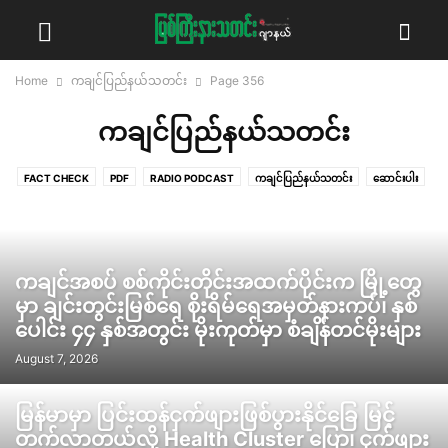
Home
ကချင်ပြည်နယ်သတင်း
Page 356
ကချင်ပြည်နယ်သတင်း
FACT CHECK
PDF
RADIO PODCAST
ကချင်ပြည်နယ်သတင်း
ဆောင်းပါး
ဓာတ်ပုံသတင်း
နိုင်ငံရေး
ဗီဒီယိုသတင်း
မှုခင်း
ရွေးကောက်ပွဲ စောင့်ကြည့်
လွှတ်တော် ကဏ္ဍ
သတင်း
သဘာဝပတ်ဝန်းကျင်
သမိုင်းထဲကကချင်ပြည်နယ်
အင်တာဗျူး
အနုပညာ
အယ်ဒီတာ့အာဘော်
အလုပ်အကိုင်အခွင့်အလမ်း
ကချင်အစပ် စစ်ကိုင်းတိုင်းအထက်ပိုင်းက မြို့တွေ
မှာ ချင်းတွင်းမြစ်ရေ စိုးရိမ်ရေအမှတ်နားကပ်၊ နှစ်
ပေါင်း ၄၄ နှစ်အတွင်း မိုးကုတ်မှာ စံချိန်တင်မိုးများ
August 7, 2026
မြန်မာမှာ ပြင်းထန်ငှက်ဖျားဖြစ်ပွားနိုင်ခြေ မြင့်
တက်လာတယ်လို့ Health Cluster ပြော၊ ငှက်ဖျား