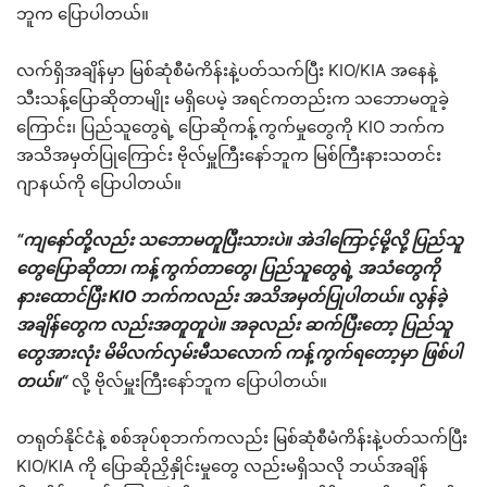
ဘူက ပြောပါတယ်။
လက်ရှိအချိန်မှာ မြစ်ဆုံစီမံကိန်းနဲ့ပတ်သက်ပြီး KIO/KIA အနေနဲ့
သီးသန့်ပြောဆိုတာမျိုး မရှိပေမဲ့ အရင်ကတည်းက သဘောမတူခဲ့
ကြောင်း၊ ပြည်သူတွေရဲ့ ပြောဆိုကန့်ကွက်မှုတွေကို KIO ဘက်က
အသိအမှတ်ပြုကြောင်း ဗိုလ်မှူကြီးနော်ဘူက မြစ်ကြီးနားသတင်း
ဂျာနယ်ကို ပြောပါတယ်။
“
ကျနော်တို့လည်း
သဘောမတူပြီးသားပဲ။
အဲဒါကြောင့်မို့လို့
ပြည်သူ
တွေပြောဆိုတာ၊
ကန့်ကွက်တာတွေ၊
ပြည်သူတွေရဲ့
အသံတွေကို
နားထောင်ပြီး
KIO
ဘက်ကလည်း
အသိအမှတ်ပြုပါတယ်။
လွန်ခဲ့
အချိန်တွေက
လည်းအတူတူပဲ။
အခုလည်း
ဆက်ပြီးတော့
ပြည်သူ
တွေအားလုံး
မိမိလက်လှမ်းမီသလောက်
ကန့်ကွက်ရတော့မှာ
ဖြစ်ပါ
တယ်။
“
လို့ ဗိုလ်မှူးကြီးနော်ဘူက ပြောပါတယ်။
တရုတ်နိုင်ငံနဲ့ စစ်အုပ်စုဘက်ကလည်း မြစ်ဆုံစီမံကိန်းနဲ့ပတ်သက်ပြီး
KIO/KIA ကို ပြောဆိုညှိနှိုင်းမှုတွေ လည်းမရှိသလို ဘယ်အချိန်