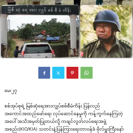
မေ၊၂၇
စစ်အုပ်စုရဲ့ မြစ်ဆုံရေအားလျှပ်စစ်စီမံကိန်း ပြန်လည်
အကောင်အထည်ဖော်ရေး လုပ်ဆောင်နေမှုကို ကန့်ကွက်နေကြတဲ့
အပေါ် အသိအမှတ်ပြုတယ်လို့ ကချင်လွတ်လပ်ရေးအဖွဲ့
အစည်း(KIO/KIA) သတင်းနဲ့ပြန်ကြားရေးတာဝန်ခံ ဗိုလ်မှူးကြီးနော်