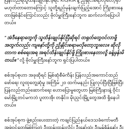
ပြန်လည်ရယူထိန်းချုပ်နိုင်ခဲ့ရင် KIO/KIA နဲ့ ညှိနှိုင်းစရာလိုတော့မှာ
မဟုတ်တာတောကြောင့် သူတို့ရည်မှန်းချက်ပြည့်အောင် ကြိုးစားနေ
တာဖြစ်နိုင်ကြောင်းလည်း ဗိုလ်မှူးကြီးနော်ဘူက ဆက်လက်ပြောပါ
တယ်။
”
အဲဒီနေရာတွေကို
သူထိန်းချုပ်နိုင်ပြီဆိုရင်
တရုတ်တွေဝင်လာဖို့
အတွက်လည်း
ကျနော်တို့ကို
ညှိနှိုင်းစရာမလိုတော့ဘူးလေ။
ဆိုလို
တာက
စစ်ရေးအရ
အရင်ထိန်းချုပ်နိုင်ဖို့
ကြိုးစားနေတာလို့
ခန့်မှန်းမိ
တယ်။
”
လို့ ဗိုလ်မှူးကြီးနော်ဘူက ရှင်းပြပါတယ်။
စစ်အုပ်စုဟာ အခုဆိုရင် မြစ်ဆုံစီမံကိန်း ပြန်လည်အကောင်ထည်
ဖော်ရေး လူထုတွေ့ဆုံမှု အကြိမ် ၂၀ ထက်မနည်း ပြုလုပ်ပြီးပြီဖြစ်ပြီး
ပြန်လည်တည်ဆောက်ရေး ဟောပြောမှုတွေဟာ မြစ်ကြီးနားနဲ့ ဝိုင်း
မော်မြို့တင်မကဘဲ ပူတာအို၊ တနိုင်း၊ မိုးညှင်းမြို့တွေအထိ ရှိနေပါ
တယ်။
စစ်အုပ်စုက ဖွဲ့စည်းပေးထားတဲ့ ကချင်ပြည်နယ်ဒေသခံကော်မတီ
အဖွဲ့ဝင်တွေဖြစ်ကြတဲ့ ဦးထွန်းထွန်းလှိုင်၊ ဦးနော်ထွဲ၊ ဦးမုန်ရိန်နော်၊ ဦး