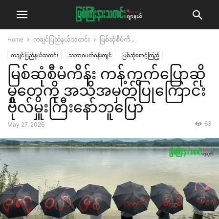
Home
ကချင်ပြည်နယ်သတင်း
မြစ်ဆုံစီမံကိ...
ကချင်ပြည်နယ်သတင်း
သဘာဝပတ်ဝန်းကျင်
မြစ်ဆုံစောင့်ကြည့်
မြစ်ဆုံစီမံကိန်း ကန့်ကွက်ပြောဆို
မှုတွေကို အသိအမှတ်ပြုကြောင်း
ဗိုလ်မှူးကြီးနော်ဘူပြော
63
May 27, 2026