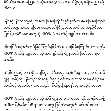
စီမံကိန်းစတင်မကြမလဲဆိုတာတွေကအစ မသိရှိရဘူးလို့လည်း ဆို
ပါတယ်။
မြစ်ဆုံဖြစ်တည်မှုရဲ့ အဓိက မြစ်ကြောင်းနှစ်ခုထဲက မေခမြစ်ကြောင်း
တစ်လျှောက်ဟာ ချီဖွေ၊ ဆော့လော်မြို့နယ်အတွင်းမှာ တည်ရှိတာ
ဖြစ်ပြီး အဲဒီနေရာတွေကို KIO/KIA က ထိန်းချုပ်ထားတာပါ။
ဒါ့အပြင် နောက်ထပ်မြစ်ကြာင်းဖြစ်တဲ့ မလိခမြစ်ကြောင်းဟာလည်း
KIO/KIA ထိန်းချုပ်ထားတဲ့ အင်ဂျန်ယန်မြို့နယ်ကို ဖြတ်သွားရပါ
တယ်။
အဲဒါကြောင့် လက်ရှိအချိန်မှာ အဲဒီနေရာတွေ(ချီဖွေ၊ဆော့လော်၊အင်
ဂျန်းယန်)ကို ပြန်လည်ထိန်းချုပ်နိုင်ဖို့ စစ်အုပ်စုဘက်ကနေ စီစဉ်နေ
တယ်လို့ ယူဆမိကြောင်းလည်း ဗိုလ်မှူးကြီးနော်ဘူက ဆိုပါတယ်။
KIO/KIA ထိန်းချုပ်ထားတဲ့ အဲဒီမြို့နယ် ၃ ခုကဟာ မြစ်ဆုံဖြစ်လာဖို့
အဓိကမြစ်နှစ်စင်းရှိရာ ဒေသတွေ ဖြစ်တဲ့အတွက် စစ်အုပ်စုသာ