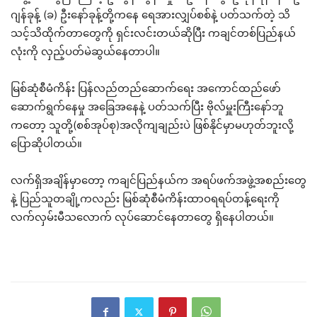
ဂျန်ခုန့် (ခ) ဦးနော်ခုန့်တို့ကနေ ရေအားလျှပ်စစ်နဲ့ ပတ်သက်တဲ့ သိ
သင့်သိထိုက်တာတွေကို ရှင်းလင်းတယ်ဆိုပြီး ကချင်တစ်ပြည်နယ်
လုံးကို လှည့်ပတ်မဲဆွယ်နေတာပါ။
မြစ်ဆုံစီမံကိန်း ပြန်လည်တည်ဆောက်ရေး အကောင်ထည်ဖော်
ဆောက်ရွက်နေမှု အခြေအနေနဲ့ ပတ်သက်ပြီး ဗိုလ်မှူးကြီးနော်ဘူ
ကတော့ သူတို့(စစ်အုပ်စု)အလိုကျချည်းပဲ ဖြစ်နိုင်မှာမဟုတ်ဘူးလို့
ပြောဆိုပါတယ်။
လက်ရှိအချိန်မှာတော့ ကချင်ပြည်နယ်က အရပ်ဖက်အဖွဲ့အစည်းတွေ
နဲ့ ပြည်သူတချို့ကလည်း မြစ်ဆုံစီမံကိန်းထာဝရရပ်တန့်ရေးကို
လက်လှမ်းမီသလောက် လုပ်ဆောင်နေတာတွေ ရှိနေပါတယ်။