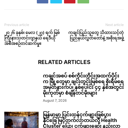
Previous article
Next article
၂၀၂၆ ခုနှစ်၊ မေလ (၂၇) ရက် မြစ်
ကချင်ပြည်သူတွေ သိထားသင့်တဲ့
ကြီးနားသတင်းဂျာနယ် ရေဒီယို
ပြည်နယ်လွှတ်တော်နဲ့ အစိုးရအဖွဲ့
အစီအစဉ်တင်ဆက်မှု။
RELATED ARTICLES
ကချင်အစပ် စစ်ကိုင်းတိုင်းအထက်ပိုင်း
က မြို့တွေမှာ ချင်းတွင်းမြစ်ရေ စိုးရိမ်ရေ
အမှတ်နားကပ်၊ နှစ်ပေါင်း ၄၄ နှစ်အတွင်း
မိုးကုတ်မှာ စံချိန်တင်မိုးများ
August 7, 2026
မြန်မာမှာ ပြင်းထန်ငှက်ဖျားဖြစ်ပွား
နိုင်ခြေ မြင့်တက်လာတယ်လို့ Health
Cluster ပြော၊ ငှက်ဖျားဆေး နည်းလာ