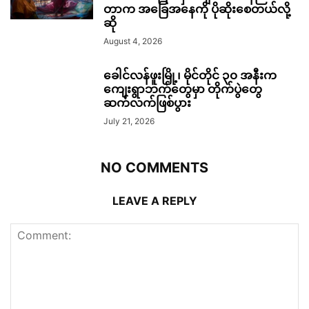
တာက အခြေအနေကို ပိုဆိုးစေတယ်လို့
ဆို
August 4, 2026
ခေါင်လန်ဖူးမြို့၊ မိုင်တိုင် ၃၀ အနီးက
ကျေးရွာဘက်တွေမှာ တိုက်ပွဲတွေ
ဆက်လက်ဖြစ်ပွား
July 21, 2026
NO COMMENTS
LEAVE A REPLY