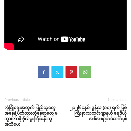
Previous article
Next article
လုံခြုံရေးအတွက် ပြည်သူတွေ
၂၀၂၆ ခုနှစ်၊ ဇွန်လ (၁၀) ရက် မြစ်
အနေနဲ့ ပိတ်ထားတဲ့နေရာတွေ မ
ကြီးနားသတင်းဂျာနယ် ရေဒီယို
သွားလာဖို့ ဗိုလ်မှူးကြီးနော်ဘူ
အစီအစဉ်တင်ဆက်မှု။
အသိပေး