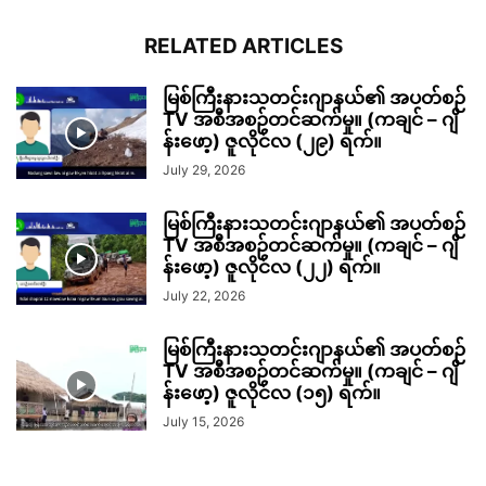
RELATED ARTICLES
မြစ်ကြီးနားသတင်းဂျာနယ်၏ အပတ်စဉ်
TV အစီအစဉ်တင်ဆက်မှု။ (ကချင် – ဂျိ
န်းဖော့) ဇူလိုင်လ (၂၉) ရက်။
July 29, 2026
မြစ်ကြီးနားသတင်းဂျာနယ်၏ အပတ်စဉ်
TV အစီအစဉ်တင်ဆက်မှု။ (ကချင် – ဂျိ
န်းဖော့) ဇူလိုင်လ (၂၂) ရက်။
July 22, 2026
မြစ်ကြီးနားသတင်းဂျာနယ်၏ အပတ်စဉ်
TV အစီအစဉ်တင်ဆက်မှု။ (ကချင် – ဂျိ
န်းဖော့) ဇူလိုင်လ (၁၅) ရက်။
July 15, 2026