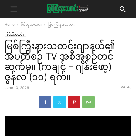
Home
ဗီဒီယိုသတင်း
မြစ်ကြီးနားသတ...
ဗီဒီယိုသတင်း
မြစ်ကြီးနားသတင်းဂျာနယ်၏
အပတ်စဉ် TV အစီအစဉ်တင်
ဆက်မှု။ (ကချင် – ဂျိန်းဖော့)
ဇွန်လ (၁၀) ရက်။
48
June 10, 2026