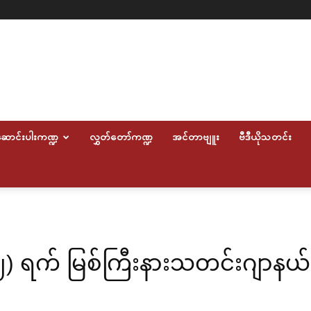
ောင်းပါးကဏ္ဍ
လွှတ်တော်ကဏ္ဍ
အင်တာဗျူး
ဗီဒီယိုသတင်း
၂၂) ရက် မြစ်ကြီးနားသတင်းဂျာန