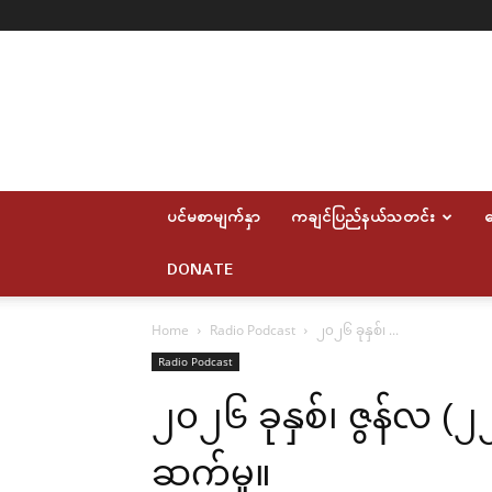
Myitkyina
News
Journal
ပင်မစာမျက်နှာ
ကချင်ပြည်နယ်သတင်း
ဆ
DONATE
Home
Radio Podcast
၂၀၂၆ ခုနှစ်၊ ...
Radio Podcast
၂၀၂၆ ခုနှစ်၊ ဇွန်လ (
ဆက်မှု။