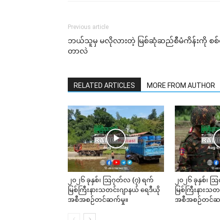
Previous article
ဘယ်သူမှ မလိုလားတဲ့ မြစ်ဆုံဆည်စီမံကိန်းကို စ
တာလဲ
RELATED ARTICLES
MORE FROM AUTHOR
၂၀၂၆ ခုနှစ်၊ ဩဂုတ်လ (၇) ရက်
၂၀၂၆ ခုနှစ်၊ ဩ
မြစ်ကြီးနားသတင်းဂျာနယ် ရေဒီယို
မြစ်ကြီးနားသတင
အစီအစဉ်တင်ဆက်မှု။
အစီအစဉ်တင်ဆက