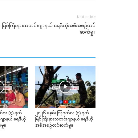
Next article
ရက် မြစ်ကြီးနားသတင်းဂျာနယ် ရေဒီယိုအစီအစဉ်တင်
ဆက်မှု။
တ်လ (၄) ရက်
၂၀၂၆ ခုနှစ်၊ ဩဂုတ်လ (၃) ရက်
ဂျာနယ် ရေဒီယို
မြစ်ကြီးနားသတင်းဂျာနယ် ရေဒီယို
ှု။
အစီအစဉ်တင်ဆက်မှု။