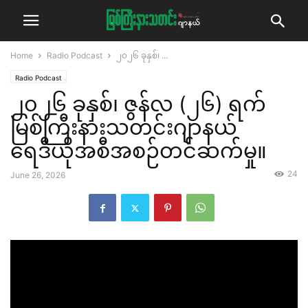
Home
Radio Podcast
၂၀၂၆ ခုနှစ်၊ ...
Radio Podcast
၂၀၂၆ ခုနှစ်၊ ဇွန်လ (၂၆) ရက်
မြစ်ကြီးနားသတင်းဂျာနယ်
ရေဒီယိုအစီအစဉ်တင်ဆက်မှု။
24
June 26, 2026