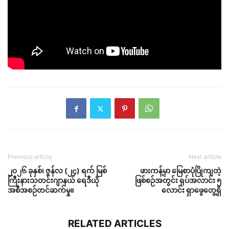
Previous article
Next article
၂၀၂၆ ခုနှစ်၊ ဇွန်လ (၂၄) ရက် မြစ်
ဖားကန့်မှာ မြေစာပုံပြိုကျတဲ့
ကြီးနားသတင်းဂျာနယ် ရေဒီယို
ဖြစ်စဉ်အတွင်း ရုပ်အလာင်း ၅
အစီအစဉ်တင်ဆက်မှု။
လောင်း ရှာဖွေတွေ့ရှိ
RELATED ARTICLES