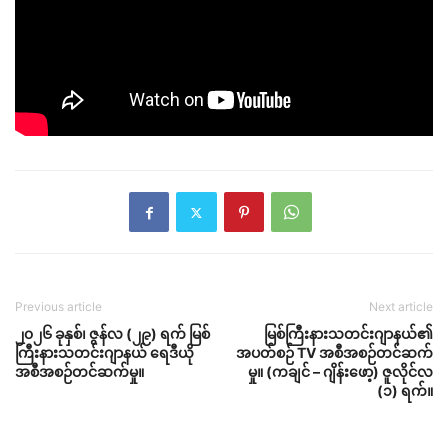
Previous article
Next article
၂၀၂၆ ခုနှစ်၊ ဇွန်လ (၂၉) ရက် မြစ်
မြစ်ကြီးနားသတင်းဂျာနယ်၏
ကြီးနားသတင်းဂျာနယ် ရေဒီယို
အပတ်စဉ် TV အစီအစဉ်တင်ဆက်
အစီအစဉ်တင်ဆက်မှု။
မှု။ (ကချင် – ဂျိန်းဖော့) ဇူလိုင်လ
(၁) ရက်။