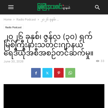
Home
Radio Podcast
၂၀၂၆ ခုနှစ်၊ ...
Radio Podcast
၂၀၂၆ ခုနှစ်၊ ဇွန်လ (၃၀) ရက်
မြစ်ကြီးနားသတင်းဂျာနယ်
ရေဒီယိုအစီအစဉ်တင်ဆက်မှု။
33
June 30, 2026