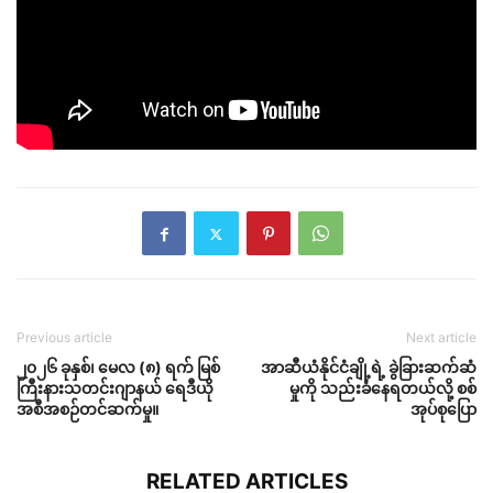
Previous article
Next article
၂၀၂၆ ခုနှစ်၊ မေလ (၈) ရက် မြစ်
အာဆီယံနိုင်ငံချို့ရဲ့ ခွဲခြားဆက်ဆံ
ကြီးနားသတင်းဂျာနယ် ရေဒီယို
မှုကို သည်းခံနေရတယ်လို့ စစ်
အစီအစဉ်တင်ဆက်မှု။
အုပ်စုပြော
RELATED ARTICLES