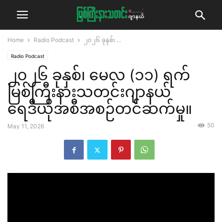
Home
Radio Podcast
၂၀၂၆ ခုနှစ်၊ ...
Radio Podcast
၂၀၂၆ ခုနှစ်၊ မေလ (၁၁) ရက်
မြစ်ကြီးနားသတင်းဂျာနယ်
ရေဒီယိုအစီအစဉ်တင်ဆက်မှု။
50
May 11, 2026