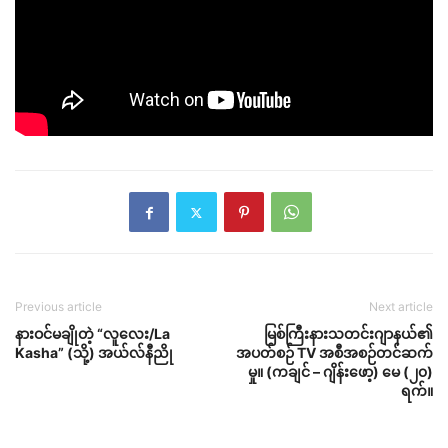
Previous article
Next article
နားဝင်မချိုတဲ့ “လူလေး/La
မြစ်ကြီးနားသတင်းဂျာနယ်၏
Kasha” (သို့) အယ်လ်နီညို
အပတ်စဉ် TV အစီအစဉ်တင်ဆက်
မှု။ (ကချင် – ဂျိန်းဖော့) မေ (၂၀)
ရက်။