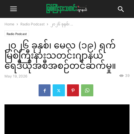
Home
Radio Podcast
၂၀၂၆ ခုနှစ်၊ ...
Radio Podcast
၂၀၂၆ ခုနှစ်၊ မေလ (၁၉) ရက်
မြစ်ကြီးနားသတင်းဂျာနယ်
ရေဒီယိုအစီအစဉ်တင်ဆက်မှု။
39
May 19, 2026