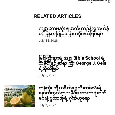
RELATED ARTICLES
ကမ္ဘာ့ပထမဆုံး ရဟတ်ယာဉ်နဲ့လူကယ်ခဲ့
တဲ့ မြန်မာပြည်မြောက်ပိုင်းကဖြစ်ရပ်
July 31, 2026
မြစ်ကြီးနားရဲ့ အစ၊ Bible School ရဲ့
သမိုင်းနှင့် ဆရာကြီး George J. Geis
ရဲ့အုတ်မြစ်
July 6, 2026
တန်ဘိုးကြီး ဂရိတ်ဖရုသီးတစ်လုံးရဲ့
နောက်ကွယ်ကသမိုင်း၊ အာဟာရဓာတ်
များနဲ့ ပူတာအိုရဲ့ ဂုဏ်ယူစရာ
July 6, 2026