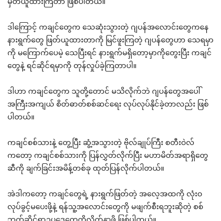
မှတ်ယူထားကြတာ ဖြစ်ပါတယ်။
ဒါကြောင့် ကချင်တွေက သေဆုံးသွားတဲ့ ဂျပန်အလောင်းတွေကနေ
နားရွက်တွေ ဖြတ်ယူထားတာကို မြင်ဖူးကြတဲ့ ဂျပန်တွေဟာ သေရမှာ
ကို မကြောက်ပေမဲ့ သေပြီးရင် နားရွက်မရှိတော့မှာကိုတွေးပြီး ကချင်
တွေနဲ့ ရင်ဆိုင်ရမှာကို တုန်လှုပ်ခဲ့ကြတာပါ။
ဒါဟာ ကချင်တွေက သူတို့တောင် မသိလိုက်ဘဲ ဂျပန်တွေအပေါ်
အကြီးအကျယ် စိတ်ဓာတ်စစ်ဆင်ရေး လုပ်လုပ်နိုင်ခဲ့တာလည်း ဖြစ်
ပါတယ်။
ကချင်စစ်သားနဲ့ တွေ့ပြီး ဆွံ့အသွားတဲ့ ဗိုလ်ချုပ်ကြီး စတီးဝဲလ်
ကတော့ ကချင်စစ်သားကို ပြန်လွှတ်လိုက်ပြီး မဟာမိတ်အရာရှိတွေ
ဆီကို ချက်ခြင်းအမိန့်တစ်ခု ထုတ်ပြန်လိုက်ပါတယ်။
အဲဒါကတော့ ကချင်တွေရဲ့ နားရွက်ဖြတ်တဲ့ အလေ့အထကို လုံးဝ
လုပ်ခွင့်မပေးဖို့နဲ့ ရန်သူ့အလောင်းတွေကို မဖျက်စီးရဘူးဆိုတဲ့ စစ်
ဘက်ဆိုင်ရာဥပဒေတွေကိုလိုက်နာဖို့ ဖြစ်ပါတယ်။