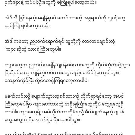
ငှက်ဖျားနဲ့ ကပ်ပါးပိုးတွေကို စကြုံရပါတော့တယ်။
အဲဒီလို ဖြစ်နေတဲ့အချိန်မှာပဲ မထင်ထားတဲ့ အန္တရာယ်ကို ဂျပန်တွေ
ထပ်ကြုံ ရပါတော့တယ်။
အဲဒါကတော့ ညဘက်ရောက်ရင် သူတို့ကို လာလာချောင်းတဲ့
‘ကျား’ဆိုတဲ့ သားရဲကြီးတွေပါ။
ကျားတွေက ညဘက်အချိန် ဂျပန်စစ်သားတွေကို ကိုက်ကိုက်ဆွဲသွား
ပြီဆိုရင်တော့ ကျန်တဲ့တပ်သားတွေလည်း မအိပ်ရဲတော့ပါဘူး။
သေနတ်ကိုင်ပြီး ထိုင်စောင့်ကြရတော့တာပါပဲ။
မနက်လင်းလို့ ပျောက်သွားတဲ့စစ်သားကို လိုက်ရှာရင်တော့ အပင်
ကြီးတွေပေါ်မှာ ကျားစားထားတဲ့ အရိုးစုကြီးတွေကိုပဲ တွေ့ရလေ့ရှိ
တာပါ။ ကျားတွေရဲ့ အမဲလိုက်တာကိုခံရလို့ စိတ်ပျက်နေတဲ့ ဂျပန်
တွေအတွက် ဒီလောက်နဲ့မပြီးသေးပါဘူး။