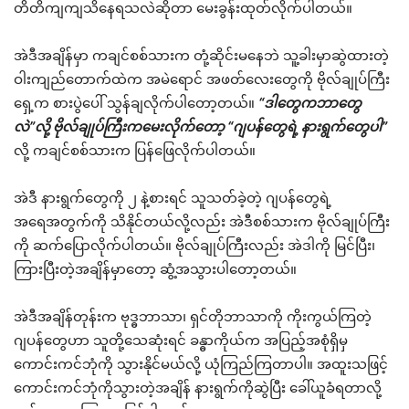
တိတိကျကျသိနေရသလဲဆိုတာ မေးခွန်းထုတ်လိုက်ပါတယ်။
အဲဒီအချိန်မှာ ကချင်စစ်သားက တုံ့ဆိုင်းမနေဘဲ သူ့ခါးမှာဆွဲထားတဲ့
ဝါးကျည်တောက်ထဲက အမဲရောင် အဖတ်လေးတွေကို ဗိုလ်ချုပ်ကြီး
ရှေ့က စားပွဲပေါ် သွန်ချလိုက်ပါတော့တယ်။
“ဒါတွေကဘာတွေ
လဲ”လို့ ဗိုလ်ချုပ်ကြီးကမေးလိုက်တော့ “ဂျပန်တွေရဲ့ နားရွက်တွေပါ”
လို့ ကချင်စစ်သားက ပြန်ဖြေလိုက်ပါတယ်။
အဲဒီ နားရွက်တွေကို ၂ နဲ့စားရင် သူသတ်ခဲ့တဲ့ ဂျပန်တွေရဲ့
အရေအတွက်ကို သိနိုင်တယ်လို့လည်း အဲဒီစစ်သားက ဗိုလ်ချုပ်ကြီး
ကို ဆက်ပြောလိုက်ပါတယ်။ ဗိုလ်ချုပ်ကြီးလည်း အဲဒါကို မြင်ပြီး၊
ကြားပြီးတဲ့အချိန်မှာတော့ ဆွံ့အသွားပါတော့တယ်။
အဲဒီအချိန်တုန်းက ဗုဒ္ဓဘာသာ၊ ရှင်တိုဘာသာကို ကိုးကွယ်ကြတဲ့
ဂျပန်တွေဟာ သူတို့သေဆုံးရင် ခန္ဓာကိုယ်က အပြည့်အစုံရှိမှ
ကောင်းကင်ဘုံကို သွားနိုင်မယ်လို့ ယုံကြည်ကြတာပါ။ အထူးသဖြင့်
ကောင်းကင်ဘုံကိုသွားတဲ့အချိန် နားရွက်ကိုဆွဲပြီး ခေါ်ယူခံရတာလို့