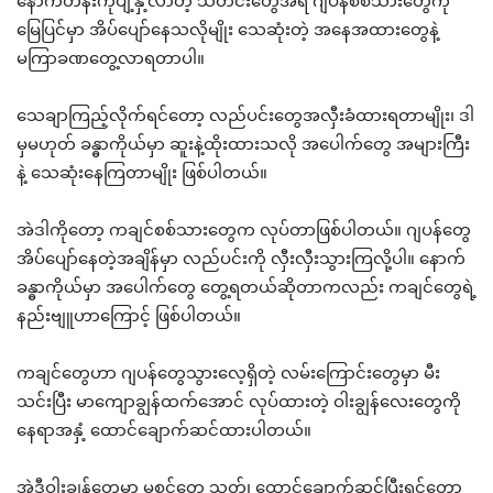
နောက်တန်းကိုပျံ့နှံ့လာတဲ့ သတင်းတွေအရ ဂျပန်စစ်သားတွေကို
မြေပြင်မှာ အိပ်ပျော်နေသလိုမျိုး သေဆုံးတဲ့ အနေအထားတွေနဲ့
မကြာခဏတွေ့လာရတာပါ။
သေချာကြည့်လိုက်ရင်တော့ လည်ပင်းတွေအလှီးခံထားရတာမျိုး၊ ဒါ
မှမဟုတ် ခန္ဓာကိုယ်မှာ ဆူးနဲ့ထိုးထားသလို အပေါက်တွေ အများကြီး
နဲ့ သေဆုံးနေကြတာမျိုး ဖြစ်ပါတယ်။
အဲဒါကိုတော့ ကချင်စစ်သားတွေက လုပ်တာဖြစ်ပါတယ်။ ဂျပန်တွေ
အိပ်ပျော်နေတဲ့အချိန်မှာ လည်ပင်းကို လှီးလှီးသွားကြလို့ပါ။ နောက်
ခန္ဓာကိုယ်မှာ အပေါက်တွေ တွေ့ရတယ်ဆိုတာကလည်း ကချင်တွေရဲ့
နည်းဗျူဟာကြောင့် ဖြစ်ပါတယ်။
ကချင်တွေဟာ ဂျပန်တွေသွားလေ့ရှိတဲ့ လမ်းကြောင်းတွေမှာ မီး
သင်းပြီး မာကျောချွန်ထက်အောင် လုပ်ထားတဲ့ ဝါးချွန်လေးတွေကို
နေရာအနှံ့ ထောင်ချောက်ဆင်ထားပါတယ်။
အဲဒီဝါးချွန်တွေမှာ မစင်တွေ သုတ်၊ ထောင်ချောက်ဆင်ပြီးရင်တော့