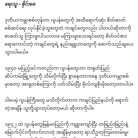
ရေးသူ – စိုင်းခေ
ဒုတိယကမ္ဘာစစ်တုန်းက ဂျပန်တွေကို အထိရောက်ဆုံး စိတ်ဓာတ်
စစ်ဆင်ရေး လုပ်နိုင်ခဲ့သူတွေထဲ ကချင်တွေလည်း ပါတယ်ဆိုတာကို
စာဖတ်သူ ကြားဖူးပါသလား။ မကြားဖူးသေးရင်တော့ စိတ်ဝင်စား
စရာကောင်းတဲ့ ကချင်တွေရဲ့ နည်းဗျူဟာတွေကို ဖောက်သည်ချပေး
သွားပါမယ်။
၁၉၄၀ မပြည့်ခင်ကတည်းက ဂျပန်တွေဟာ တရုတ်ပြည်
ဆိပ်ကမ်းမြို့တွေကို သိမ်းပိုက်ပြီး စွာနေတာကနေ ဒုတိယကမ္ဘာစစ်
မှာတော့ အာရှတစ်ကြောကို ပတ်သိမ်းပြီး ဗိုလ်ကျစိုးမိုးတော့တာပါပဲ။
ဒါပေမဲ့ ဂျပန်ကြီးတွေ မသိလိုက်တာက ကချင်ပြည်နယ်ကို ရောက်
တဲ့အချိန် သူတို့ပျားတုပ်တော့မယ် ဆိုတာကိုပါ။
၁၉၄၂ ထဲ ဂျပန်တွေမြန်မာပြည်ကို ကျူးကျော်ပြီး တဖြည်းဖြည်းနဲ့
မြောက်ပိုင်းကိုတက်လာတဲ့ အချိန်မှာတော့ ရာသီဥတုကြမ်းတမ်းမှု၊