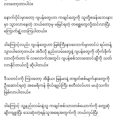
လာတော့တာပါပဲ။
နောက်ပိုင်းမှာတော့ ဂျပန်တွေဟာ ကချင်တွေကို သူတို့စခန်းဘေးနား
မှာ သွားလာနေတဲ့ ဘယ်တော့မှ မမြင်ရတဲ့ တစ္ဆေတွေလို့ထင်လာပြီး
ကြောက်ရွံ့လာကြပါတယ်။
ဒါကြောင့်လည်း ဂျပန်တွေဟာ မြစ်ကြီးနားလောက်မှာတင်ပဲ ရပ်တန့်
သွားပါတော့တယ်။ အဲဒီလို နည်းလမ်းတွေနဲ့ ဂျပန်တွေကို တိုက်ခိုက်
လာလိုက်တာ ၆ လလောက်အတွင်း ဂျပန်စစ်သားထောင်ချီကို သတ်
လာနိုင်တယ်လို့ ဆိုပါတယ်။
ဒီသတင်းကို ကြားတော့ အိန္ဒိယ၊ မြန်မာနဲ့ တရုတ်စစ်မျက်နှာတွေကို
ဦးဆောင်ရတဲ့ အမေရိကန် ဗိုလ်ချုပ်ကြီး စတီးဝဲလ်ဟာ မယုံသင်္ကာ
ဖြစ်လာပါတယ်။
ဒါကြောင့် သူ့နည်းလမ်းနဲ့သူ ကချင်စစ်သားတစ်ယောက်ကို တွေ့ဆုံ
ချီးကျူးပြီး သေဆုံးတဲ့ရန်သူအရေအတွက်ကို ဘယ်လုပ်ပြီး