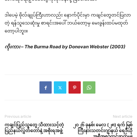
ဒါပေမဲ့ ဗိုလ်ချုပ်ကြီးဟာလည်း နောက်ပိုင်းမှာ ကချင်တွေတင်ပြလာ
တဲ့ ရန်သူသေဆုံးမှု စာရင်းအပေါ် ဘယ်တော့မှ မေးခွန်းထပ်မထုတ်
တော့ပါဘူး။
ကိုးကား – The Burma Road by Donovan Webster (2003)
Previous article
Next article
ကချင်ပြည်သူတွေ သိထားသင့်တဲ့
၂၀၂၆ ခုနှစ်၊ မေလ (၂၈) ရက် မြစ်
ပြည်နယ်လွှတ်တော်နဲ့ အစိုးရအဖွဲ့
ကြီးနားသတင်းဂျာနယ် ရေဒီယို
အစီအစဉ်တင်ဆက်မှု။