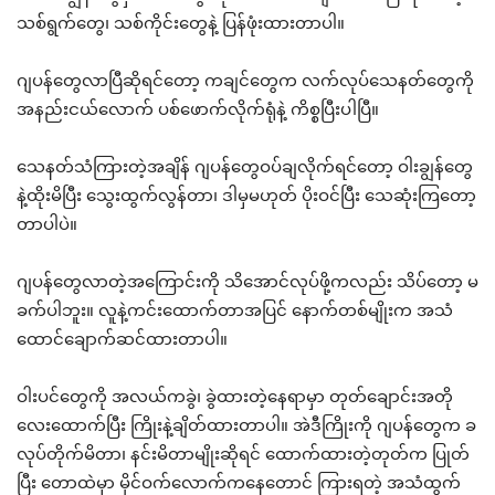
သစ်ရွက်တွေ၊ သစ်ကိုင်းတွေနဲ့ ပြန်ဖုံးထားတာပါ။
ဂျပန်တွေလာပြီဆိုရင်တော့ ကချင်တွေက လက်လုပ်သေနတ်တွေကို
အနည်းငယ်လောက် ပစ်ဖောက်လိုက်ရုံနဲ့ ကိစ္စပြီးပါပြီ။
သေနတ်သံကြားတဲ့အချိန် ဂျပန်တွေဝပ်ချလိုက်ရင်တော့ ဝါးချွန်တွေ
နဲ့ထိုးမိပြီး သွေးထွက်လွန်တာ၊ ဒါမှမဟုတ် ပိုးဝင်ပြီး သေဆုံးကြတော့
တာပါပဲ။
ဂျပန်တွေလာတဲ့အကြောင်းကို သိအောင်လုပ်ဖို့ကလည်း သိပ်တော့ မ
ခက်ပါဘူး။ လူနဲ့ကင်းထောက်တာအပြင် နောက်တစ်မျိုးက အသံ
ထောင်ချောက်ဆင်ထားတာပါ။
ဝါးပင်တွေကို အလယ်ကခွဲ၊ ခွဲထားတဲ့နေရာမှာ တုတ်ချောင်းအတို
လေးထောက်ပြီး ကြိုးနဲ့ချိတ်ထားတာပါ။ အဲဒီကြိုးကို ဂျပန်တွေက ခ
လုပ်တိုက်မိတာ၊ နင်းမိတာမျိုးဆိုရင် ထောက်ထားတဲ့တုတ်က ပြုတ်
ပြီး တောထဲမှာ မိုင်ဝက်လောက်ကနေတောင် ကြားရတဲ့ အသံထွက်