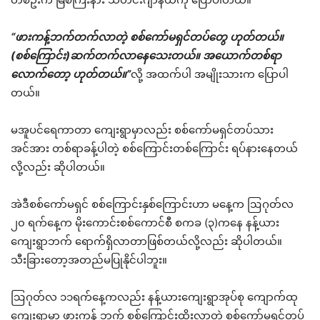
“
ဖားကန့်ဘက်တက်လာတဲ့
စစ်ကော်မရှင်တပ်တွေ
ဟုတ်တယ်။
(
စစ်ကြောင်း
)
ဆက်တက်လာနေသေးတယ်။
အယောက်တစ်ရာ
လောက်တော့
ဟုတ်တယ်။
”
လို့ အထက်ပါ အမျိုးသားက ပြောပါ
တယ်။
မအူပင်ရေကာတာ ကျေးရွာမှာလည်း စစ်ကော်မရှင်တပ်သား
အင်အား တစ်ရာခန့်ပါတဲ့ စစ်ကြောင်းတစ်ကြောင်း ရပ်နားနေတယ်
လို့လည်း ဆိုပါတယ်။
အဲဒီစစ်ကော်မရှင် စစ်ကြောင်းနှစ်ကြောင်းဟာ မနေ့က ဩဂုတ်လ
၂၀ ရက်နေ့က မိုးကောင်းစစ်ကောင်စီ စကခ (၃)ကနေ နန့်ယား
ကျေးရွာဘက် ရောက်ရှိလာတာဖြစ်တယ်လို့လည်း ဆိုပါတယ်။
သီးခြားတော့အတည်မပြုနိုင်ပါဘူး။
ဩဂုတ်လ ၁၁ရက်နေ့ကလည်း နန့်ယားကျေးရွာအုပ်စု ကျောက်ထု
ကျေးရွာမှာ ဖားကန့် ဘက် စစ်ကြောင်းထိုးလာတဲ့ စစ်ကော်မရှင်တပ်