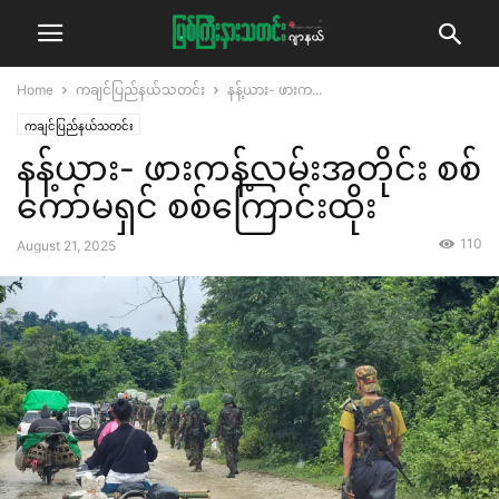
Home
ကချင်ပြည်နယ်သတင်း
နန့်ယား- ဖားက...
ကချင်ပြည်နယ်သတင်း
နန့်ယား- ဖားကန့်လမ်းအတိုင်း စစ်
ကော်မရှင် စစ်ကြောင်းထိုး
110
August 21, 2025