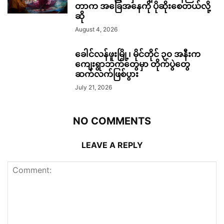
တာက အခြေအနေကို ပိုဆိုးစေတယ်လို့
ဆို
August 4, 2026
ခေါင်လန်ဖူးမြို့၊ မိုင်တိုင် ၃၀ အနီးက
ကျေးရွာဘက်တွေမှာ တိုက်ပွဲတွေ
ဆက်လက်ဖြစ်ပွား
July 21, 2026
NO COMMENTS
LEAVE A REPLY