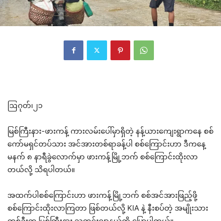
ဩဂုတ်၊၂၁
မြစ်ကြီးနား-ဖားကန့် ကားလမ်းပေါ်မှာရှိတဲ့ နန့်ယားကျေးရွာကနေ စစ်
ကော်မရှင်တပ်သား အင်အားတစ်ရာခန့်ပါ စစ်ကြောင်းဟာ ဒီကနေ့
မနက် ၈ နာရီခွဲလောက်မှာ ဖားကန့်မြို့ဘက် စစ်ကြောင်းထိုးလာ
တယ်လို့ သိရပါတယ်။
အထက်ပါစစ်ကြောင်းဟာ ဖားကန့်မြို့ဘက် စစ်အင်အားဖြည့်ဖို့
စစ်ကြောင်းထိုးလာကြတာ ဖြစ်တယ်လို့ KIA နဲ့ နီးစပ်တဲ့ အမျိုးသား
တစ်ဦးက မြစ်ကြီးနား သတင်းဂျာနယ်ကို ပြောပါတယ်။