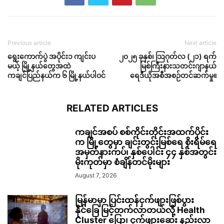
Previous article
Next article
ရွေးကောက်ပွဲ အပိုင်း၁ ကျင်းပ
၂၀၂၅ ခုနှစ်၊ သြဂုတ်လ (၂၁) ရက်
မယ့် မြို့နယ်တွေအထဲ
မြစ်ကြီးနားသတင်းဂျာနယ်
ကချင်ပြည်နယ်က ၆ မြို့နယ်ပါဝင်
ရေဒီယိုအစီအစဉ်တင်ဆက်မှု။
RELATED ARTICLES
ကချင်အစပ် စစ်ကိုင်းတိုင်းအထက်ပိုင်း
က မြို့တွေမှာ ချင်းတွင်းမြစ်ရေ စိုးရိမ်ရေ
အမှတ်နားကပ်၊ နှစ်ပေါင်း ၄၄ နှစ်အတွင်း
မိုးကုတ်မှာ စံချိန်တင်မိုးများ
August 7, 2026
မြန်မာမှာ ပြင်းထန်ငှက်ဖျားဖြစ်ပွား
နိုင်ခြေ မြင့်တက်လာတယ်လို့ Health
Cluster ပြော၊ ငှက်ဖျားဆေး နည်းလာ