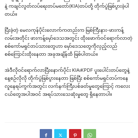
နဲ့ ကချင်လွတ်လပ်ရေးတပ်မတော်(KIA)တပ်တို့ တိုက်ပွဲဖြစ်ပွားခဲ့ပါ
တယ်။
ပြီးခဲ့တဲ့ မေလကုန်ပိုင်းလောက်ကတည်းက မြစ်ကြီးနား-ဖားကန့်
လမ်းအတိုင်း ဖားကန့်မှော်ဒေသအတွင်း ထိုးဖောက်ဝင်ရောက်လာတဲ့
စစ်ကော်မရှင်တပ်သားတွေဟာ မှော်ဒေသတွေကိုလှည့်လည်
စစ်ကြောင်းထိုးနေတာ အခုအချိန်ထိ ဖြစ်ပါတယ်။
အဲဒီလိုဝင်ရောက်လာပြီးနောက်ပိုင်း KIA၊KPDF ပူးပေါင်းတပ်တွေနဲ့
နေ့စဉ်လိုလို တိုက်ပွဲဖြစ်ပွားနေတာ ဖြစ်ပြီး စစ်ကော်မရှင်တပ်ကနေ
လူနေရပ်ကွက်အတွင်း လက်နက်ကြီးပစ်ခတ်မှုတွေကြောင့် ကလေး
ငယ်တွေအပါအဝင် အရပ်သားသေဆုံးမှုတွေ ရှိနေတာပါ။