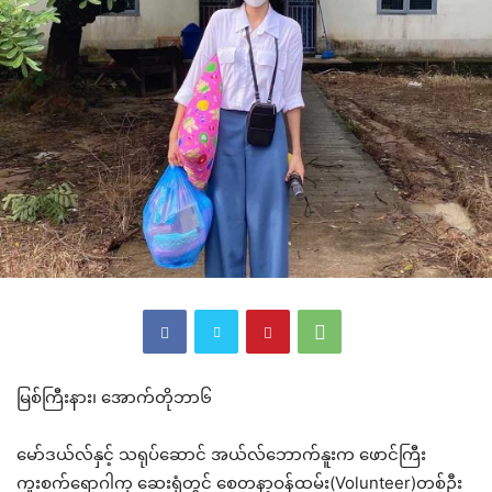
မြစ်ကြီးနား၊ အောက်တိုဘာ၆
မော်ဒယ်လ်နှင့် သရုပ်ဆောင် အယ်လ်ဘောက်နူးက ဖောင်ကြီး
ကူးစက်ရောဂါကု ဆေးရုံတွင် စေတနာ့ဝန်ထမ်း(Volunteer)တစ်ဦး