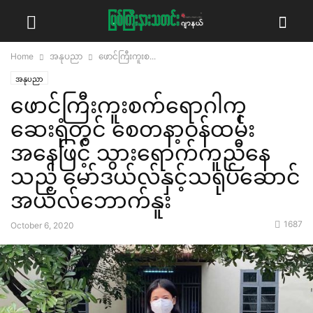
Home
အနုပညာ
ဖောင်ကြီးကူးစ...
အနုပညာ
ဖောင်ကြီးကူးစက်ရောဂါကု
ဆေးရုံတွင် စေတနာ့ဝန်ထမ်း
အနေဖြင့် သွားရောက်ကူညီနေ
သည့် မော်ဒယ်လ်နှင့်သရုပ်ဆောင်
အယ်လ်ဘောက်နူး
1687
October 6, 2020