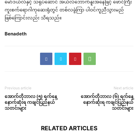
မော်ဒယ်လ်နှင့် သရုပ်ဆောင် အယ်လ်ဘောက်နူးအနေဖြင့် ဖောင်ကြီး
ကူးစက်ရောဂါကုဆေးရုံတွင် တစ်လခွဲကြာ ပါဝင်ကူညီသွားမည်
ဖြစ်ကြောင်းလည်း သိရသည်။
Benadeth
Previous article
Next article
အောက်တိုဘာလ (၅) ရက်နေ့
အောက်တိုဘာလ (၆) ရက်နေ့
နောက်ဆုံးရ ကချင်ပြည်နယ်
နောက်ဆုံးရ ကချင်ပြည်နယ်
သတင်းများ
သတင်းများ
RELATED ARTICLES