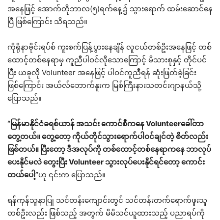
အနေဖြင့် အောက်တိုဘာလ(၅)ရက်နေ့၌ သွားရောက် ထမ်းဆောင်နေ
ပြီ ဖြစ်ကြောင်း သိရသည်။
ကိုရိုနာဗိုင်းရပ်စ် ကူးစက်ပြန့်ပွားနေချိန် လူငယ်တစ်ဦးအနေဖြင့် တစ်
ထောင့်တစ်နေရာမှ ကူညီပါဝင်လိုသောကြောင့် မိသားစုနှင့် တိုင်ပင်
ပြီး ယခုလို Volunteer အနေဖြင့် ပါဝင်ကူညီရန် ဆုံးဖြတ်ခဲ့ခြင်း
ဖြစ်ကြောင်း အယ်လ်ဘောက်နူးက မြစ်ကြီးနားသတင်းဂျာနယ်သို့
ပြောသည်။
“မြန်မာနိုင်ငံခရစ်ယာန် အသင်း ကောင်စီကနေ Volunteerခေါ်တာ
တွေ့တယ်။ တွေ့တော့ ကိုယ်တိုင်သွားရောက်ပါဝင်ချင်တဲ့ စိတ်လည်း
ဖြစ်တယ်။ ပြီးတော့ ဒီအလုပ်ကို တစ်ထောင့်တစ်နေရာကနေ ဘာလုပ်
ပေးနိုင်မလဲ တွေးပြီး Volunteer သွားလုပ်ပေးနိုင်ရင်တော့ ကောင်း
တယ်ပေါ့”
ဟု ၎င်းက ပြောသည်။
ရန်ကုန်သူနာပြု သင်တန်းကျောင်းတွင် သင်တန်းတက်ရောက်ဖူးသူ
တစ်ဦးလည်း ဖြစ်သည့် အတွက် မိမိသင်ယူထားသည့် ပညာရပ်ကို