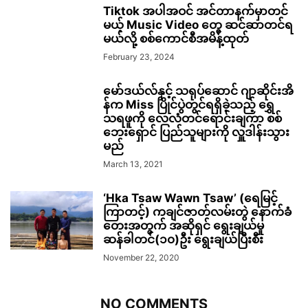
Tiktok အပါအဝင် အင်တာနက်မှာတင်
မယ့် Music Video တွေ ဆင်ဆာတင်ရ
မယ်လို့ စစ်ကောင်စီအမိန့်ထုတ်
February 23, 2024
မော်ဒယ်လ်နှင့် သရုပ်ဆောင် ဂျာဆိုင်းအိ
န်က Miss ပြိုင်ပွဲတွင်ရရှိခဲ့သည့် ရွှေ
သရဖူကို လေလံတင်ရောင်းချကာ စစ်
ဘေးရှောင် ပြည်သူများကို လှူဒါန်းသွား
မည်
March 13, 2021
‘Hka Tsaw Wawn Tsaw’ (ရေမြင့်
ကြာတင့်) ကချင်ဇာတ်လမ်းတွဲ နောက်ခံ
တေးအတွက် အဆိုရှင် ရွေးချယ်မှု
ဆန်ခါတင်(၁၀)ဦး ရွေးချယ်ပြီးစီး
November 22, 2020
NO COMMENTS