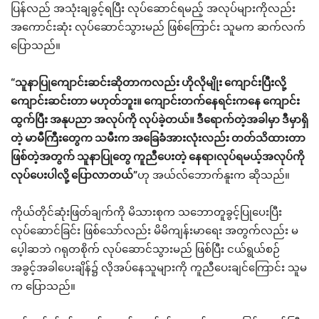
ပြန်လည် အသုံးချခွင့်ရပြီး လုပ်ဆောင်ရမည့် အလုပ်များကိုလည်း
အကောင်းဆုံး လုပ်ဆောင်သွားမည် ဖြစ်ကြောင်း သူမက ဆက်လက်
ပြောသည်။
“သူနာပြုကျောင်းဆင်းဆိုတာကလည်း ဟိုလိုမျိုး ကျောင်းပြီးလို့
ကျောင်းဆင်းတာ မဟုတ်ဘူး။ ကျောင်းတက်နေရင်းကနေ ကျောင်း
ထွက်ပြီး အနုပညာ အလုပ်ကို လုပ်ခဲ့တယ်။ ဒီရောက်တဲ့အခါမှာ ဒီမှာရှိ
တဲ့ မာမီကြီးတွေက သမီးက အခြေခံအားလုံးလည်း တတ်သိထားတာ
ဖြစ်တဲ့အတွက် သူနာပြုတွေ ကူညီပေးတဲ့ နေရာ၊လုပ်ရမယ့်အလုပ်ကို
လုပ်ပေးပါလို့ ပြောလာတယ်”
ဟု အယ်လ်ဘောက်နူးက ဆိုသည်။
ကိုယ်တိုင်ဆုံးဖြတ်ချက်ကို မိသားစုက သဘောတူခွင့်ပြုပေးပြီး
လုပ်ဆောင်ခြင်း ဖြစ်သော်လည်း မိမိကျန်းမာရေး အတွက်လည်း မ
ပေ့ါဆဘဲ ဂရုတစိုက် လုပ်ဆောင်သွားမည် ဖြစ်ပြီး ငယ်ရွယ်စဉ်
အခွင့်အခါပေးချိန်၌ လိုအပ်နေသူများကို ကူညီပေးချင်ကြောင်း သူမ
က ပြောသည်။