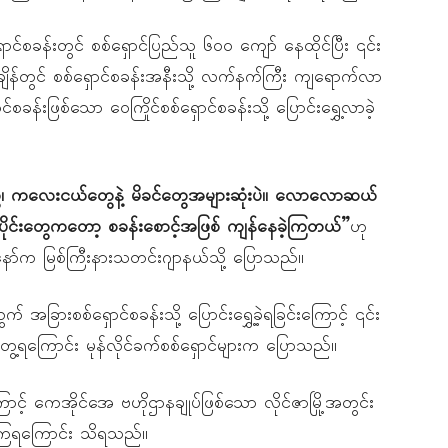
်စခန်းတွင် စစ်ရှောင်ပြည်သူ ၆၀၀ ကျော် နေထိုင်ပြီး ၎င်း
ျိန်တွင် စစ်ရှောင်စခန်းအနီးသို့ လက်နက်ကြီး ကျရောက်လာ
ခန်းဖြစ်သော ဝေကြိုင်စစ်ရှောင်စခန်းသို့ ပြောင်းရွှေ့လာခဲ့
ကလေးငယ်တွေနဲ့ မိခင်တွေအများဆုံးပဲ။ လောလောဆယ်
်ပိုင်းတွေကတော့ စခန်းစောင့်အဖြစ် ကျန်နေခဲ့ကြတယ်”
ဟု
င်းနော်က မြစ်ကြီးနားသတင်းဂျာနယ်သို့ ပြောသည်။
ြားစစ်ရှောင်စခန်းသို့ ပြောင်းရွှေ့ခဲ့ရခြင်းကြောင့် ၎င်း
ေ့ရကြောင်း မုန်လိုင်ခက်စစ်ရှောင်များက ပြောသည်။
် ကေအိုင်အေ ဗဟိုဌာနချုပ်ဖြစ်သော လိုင်ဇာမြို့အတွင်း
ေကြရကြောင်း သိရသည်။