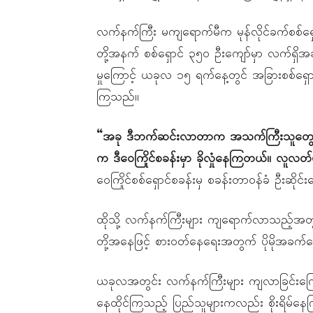
လက်နက်ကြီး မကျရောက်မီက မုန်လိုင်ခက်စစ်ရှောင
တို့အနက် စစ်ရှောင် ၃၅၀ ဦးကျော်မှာ လက်ရှိအခ
မှုကြောင့် ယခုလ ၁၅ ရက်နေ့တွင် အခြားစစ်ရှောင်စ
ကြသည်။
“အခု ဒီဘက်ဆင်းလာတာက အသက်ကြီးသူတွေ၊ 
က ဒီဝေကြိုင်စခန်းမှာ ခိုလှုံနေကြတယ်။ လူလတ
ဝေကြိုင်စစ်ရှောင်စခန်းမှ စခန်းတာဝန်ခံ ဦးဆို
ထိုသို့ လက်နက်ကြီးများ ကျရောက်လာသည့်အတွက် အခ
တို့အနေဖြင့် စားဝတ်နေရေးအတွက် ပိုမိုအခက်တွ
ယခုလအတွင်း လက်နက်ကြီးများ ကျလာခြင်းကြောင့
နေထိုင်ကြသည့် ပြည်သူများကလည်း စိုးရိမ်န