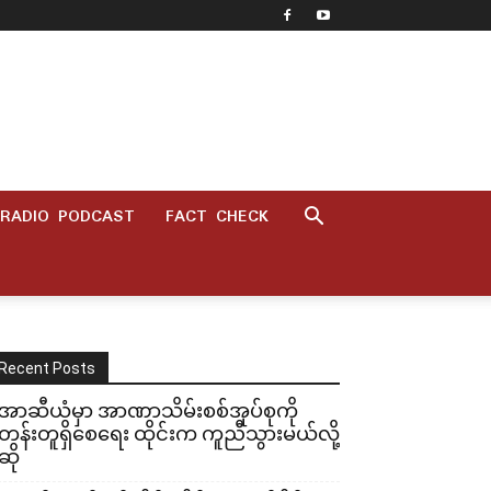
RADIO PODCAST
FACT CHECK
Recent Posts
အာဆီယံမှာ အာဏာသိမ်းစစ်အုပ်စုကို
တန်းတူရှိစေရေး ထိုင်းက ကူညီသွားမယ်လို့
ဆို