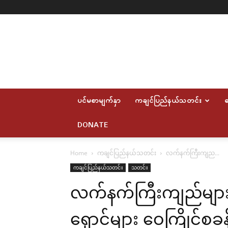
Myitkyina
News
Journal
ပင်မစာမျက်နှာ
ကချင်ပြည်နယ်သတင်း
ဆ
DONATE
Home
ကချင်ပြည်နယ်သတင်း
လက်နက်ကြီးကျည...
ကချင်ပြည်နယ်သတင်း
သတင်း
လက်နက်ကြီးကျည်များ
ရှောင်များ ဝေကြိုင်စခန်း