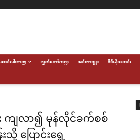
ောင်းပါးကဏ္ဍ
လွှတ်တော်ကဏ္ဍ
အင်တာဗျူး
ဗီဒီယိုသတင်း
 ကျလာ၍ မုန်လိုင်ခက်စစ်
သို့ ပြောင်းရွှေ့