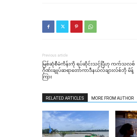
Previous article
မြစ်ဆုံစီမံကိန်းကို ရပ်ဆိုင်းသင့်ပြီဟု ကက်သလစ်
ဂိုဏ်းချုပ်ဆရာတော်ကာဒီနယ်လ်ချားလ်စ်ဘို မိန့်
ကြား
RELATED ARTICLES
MORE FROM AUTHOR