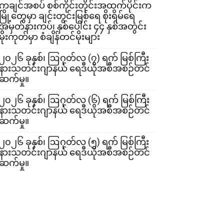
ကချင်အစပ် စစ်ကိုင်းတိုင်းအထက်ပိုင်းက
မြို့တွေမှာ ချင်းတွင်းမြစ်ရေ စိုးရိမ်ရေ
အမှတ်နားကပ်၊ နှစ်ပေါင်း ၄၄ နှစ်အတွင်း
မိုးကုတ်မှာ စံချိန်တင်မိုးများ
၂၀၂၆ ခုနှစ်၊ ဩဂုတ်လ (၇) ရက် မြစ်ကြီး
နားသတင်းဂျာနယ် ရေဒီယိုအစီအစဉ်တင်
ဆက်မှု။
၂၀၂၆ ခုနှစ်၊ ဩဂုတ်လ (၆) ရက် မြစ်ကြီး
နားသတင်းဂျာနယ် ရေဒီယိုအစီအစဉ်တင်
ဆက်မှု။
၂၀၂၆ ခုနှစ်၊ ဩဂုတ်လ (၅) ရက် မြစ်ကြီး
နားသတင်းဂျာနယ် ရေဒီယိုအစီအစဉ်တင်
ဆက်မှု။