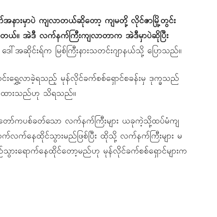
်အနားမှာပဲ ကျလာတယ်ဆိုတော့ ကျမတို့ လိုင်ဇာမြို့တွင်း
ာတယ်။ အဲဒီ လက်နက်ကြီးကျလာတာက အဲဒီမှာပဲဆိုပြီး
ေါ်အဆိုင်းရ်က မြစ်ကြီးနားသတင်းဂျာနယ်သို့ ပြောသည်။
ာင်းရွှေ့လာခဲ့ရသည့် မုန်လိုင်ခက်စစ်ရှောင်စခန်းမှ ဒုက္ခသည်
ပေးထားသည်ဟု သိရသည်။
့တပ်မတော်ကပစ်ခတ်သော လက်နက်ကြီးများ ယခုကဲ့သို့ထပ်မံကျ
က်လက်နေထိုင်သွားမည်ဖြစ်ပြီး ထိုသို့ လက်နက်ကြီးများ မ
ည်သွားရောက်နေထိုင်တော့မည်ဟု မုန်လိုင်ခက်စစ်ရှောင်များက