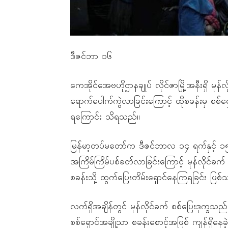
ဒီဇင်ဘာ ၁၆
ကေအိုင်အေဗဟိုဌာနချုပ် လိုင်ဇာမြို့အနီးရှိ မု
ရောက်ပေါက်ကွဲလာခြင်းကြောင့် ထိုစခန်းမှ စစ်ရှော
ရကြောင်း သိရသည်။
မြန်မာ့တပ်မတော်က ဒီဇင်ဘာလ ၁၄ ရက်နှင့် ၁၅
အကြိမ်ကြိမ်ပစ်ခတ်လာခြင်းကြောင့် မုန်လိုင်ခက်
စခန်းသို့ ထွက်ပြေးတိမ်းရှောင်နေကြရခြင်း ဖြစ
လက်ရှိအချိန်တွင် မုန်လိုင်ခက် စစ်ပြေးဒုက္ခသည
စစ်ရှောင်အချို့သာ စခန်းစောင့်အဖြစ် ကျန်ရှ