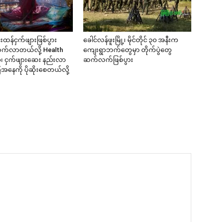
င်းထန်ငှက်ဖျားဖြစ်ပွား
ခေါင်လန်ဖူးမြို့၊ မိုင်တိုင် ၃၀ အနီးက
င့်တက်လာတယ်လို့ Health
ကျေးရွာဘက်တွေမှာ တိုက်ပွဲတွေ
ာ၊ ငှက်ဖျားဆေး နည်းလာ
ဆက်လက်ဖြစ်ပွား
ေကို ပိုဆိုးစေတယ်လို့