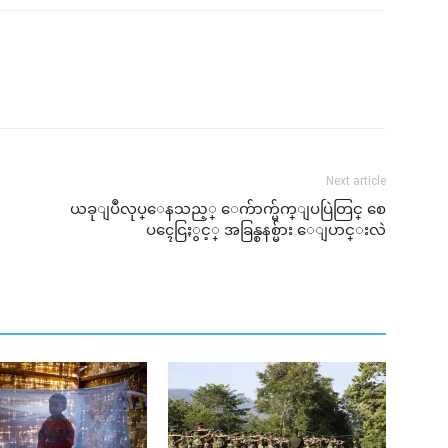
Next article
ယခုျပဳလုပ္ေနသည့္ ေက်ာက္မ်က္ျပပြဲတြင္ စေ
ပၚေငြႏွင့္ အခြန္စနစ္မ်ား ေျပာင္းလဲ