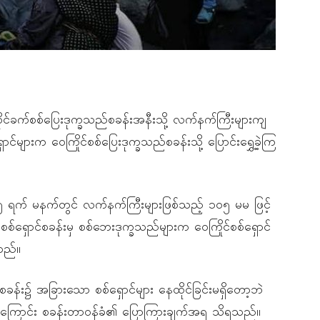
န်လိုင်ခက်စစ်ပြေးဒုက္ခသည်စခန်းအနီးသို့ လက်နက်ကြီးများကျ
င်များက ဝေကြိုင်စစ်ပြေးဒုက္ခသည်စခန်းသို့ ပြောင်းရွှေ့ခဲ့ကြ
 ရက် မနက်တွင် လက်နက်ကြီးများဖြစ်သည့် ၁၀၅ မမ ဖြင့်
 စစ်ရှောင်စခန်းမှ စစ်ဘေးဒုက္ခသည်များက ဝေကြိုင်စစ်ရှောင်
်သည်။
်စခန်း၌ အခြားသော စစ်ရှောင်များ နေထိုင်ခြင်းမရှိတော့ဘဲ
ိနေခဲ့ကြောင်း စခန်းတာဝန်ခံ၏ ပြောကြားချက်အရ သိရသည်။