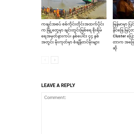
ကချင်အစပ် စစ်ကိုင်းတိုင်းအထက်ပိုင်း
မြန်မာမှာ ပြ
က မြို့တွေမှာ ချင်းတွင်းမြစ်ရေ စိုးရိမ်
နိုင်ခြေ မြ
ရေအမှတ်နားကပ်၊ နှစ်ပေါင်း ၄၄ နှစ်
Cluster ပြေ
အတွင်း မိုးကုတ်မှာ စံချိန်တင်မိုးများ
တာက အခြေအန
ဆို
LEAVE A REPLY