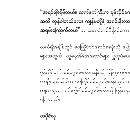
“အရမ်းစိုးရိမ်တယ်။ လက်နက်ကြီးက မုန်လိုင်ခက
အထိ တုန်ခါတယ်လေ။ ကျန်မတို့နဲ့ အရမ်းနီးလ
အရမ်းကြောက်တယ်”
ဟု ဒေသခံတစ်ဦးဖြစ်သော ဒ
လက်ရှိအချိန်တွင် ဝေကြိုင်စစ်ရှောင်စခန်းသို့ ပြေ
များအတွက် လူနေအိမ်အဆောင်များ ပြုလုပ်
မုန်လိုင်ခက် စစ်ရှောင်စခန်းအနီးသို့ မြန်မာ
လာဦးမည်ဆိုပါက ဝေကြိုင်စစ်ရှောင်စခန်းတွင် ဆ
ကျလာမှသာ ၎င်းတို့၏စစ်ရှောင်စခန်းသို့ ပြန်လ
ပြောသည်။
လဖိုင်လု