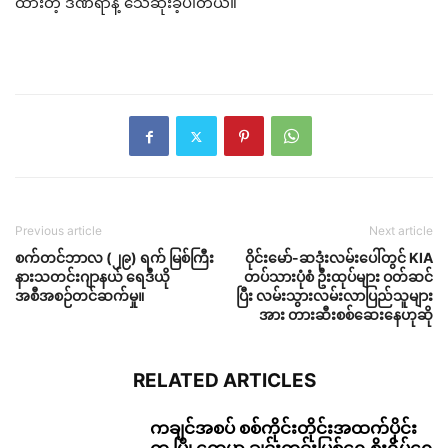
ထားတဲ့ ဒဏ်ရာနဲ့ သေဆုံးခဲ့ပါတယ်။
Previous article
Next article
စက်တင်ဘာလ (၂၉) ရက် မြစ်ကြီး
ဝိုင်းမော်-ဆဒုံးလမ်းပေါ်တွင် KIA
နားသတင်းဂျာနယ် ရေဒီယို
တပ်သားပုံစံ ဦးထုပ်များ ဝတ်ဆင်
အစီအစဉ်တင်ဆက်မှု။
ပြီး လမ်းသွားလမ်းလာပြည်သူများ
အား တားဆီးစစ်ဆေးနေဟုဆို
RELATED ARTICLES
ကချင်အစပ် စစ်ကိုင်းတိုင်းအထက်ပိုင်း