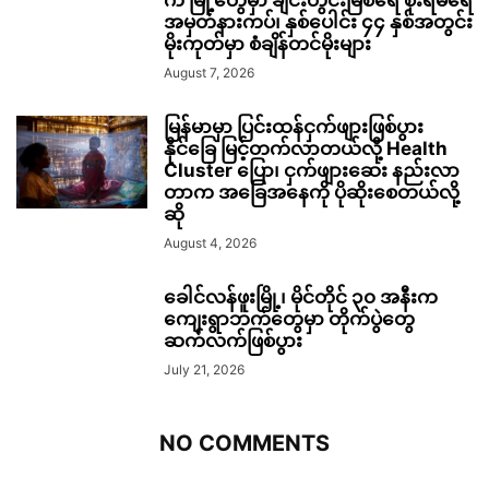
က မြို့တွေမှာ ချင်းတွင်းမြစ်ရေ စိုးရိမ်ရေ
အမှတ်နားကပ်၊ နှစ်ပေါင်း ၄၄ နှစ်အတွင်း
မိုးကုတ်မှာ စံချိန်တင်မိုးများ
August 7, 2026
မြန်မာမှာ ပြင်းထန်ငှက်ဖျားဖြစ်ပွား
နိုင်ခြေ မြင့်တက်လာတယ်လို့ Health
Cluster ပြော၊ ငှက်ဖျားဆေး နည်းလာ
တာက အခြေအနေကို ပိုဆိုးစေတယ်လို့
ဆို
August 4, 2026
ခေါင်လန်ဖူးမြို့၊ မိုင်တိုင် ၃၀ အနီးက
ကျေးရွာဘက်တွေမှာ တိုက်ပွဲတွေ
ဆက်လက်ဖြစ်ပွား
July 21, 2026
NO COMMENTS