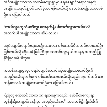
အဲဒီအမျိုးသားဟာ ကထန်ကျေးရွာမှာ ရေခဲချောင်းရောင်းနေတဲ့
အချိန် သေနတ်နဲ့ ပစ်သတ်ခဲ့တာဖြစ်တယ်လို့ ဒေသခံအမျိုးသားတစ်
ဦးက ပြောပါတယ်၊
“ဘယ်သူတွေလဲမသိဘူး သေနတ်နဲ့ ပစ်သတ်သွားတယ်။
”လို့
အထက်ပါ အမျိုးသားက ဆိုပါတယ်။
ရေခဲချောင်းရောင်းတဲ့အမျိုးသားဟာ စစ်ကောင်စီသတင်းပေးတစ်ဦး
ဖြစ်တယ်လို့ ဆိုပေမဲ့ မြစ်ကြီးနားသတင်းဂျာနယ်အနေနဲ့ အတည်ပြု
နိုင်ခြင်းမရှိပါဘူး။
ကထန်ကျေးရွာမှာ ရေခဲချောင်းရောင်းတဲ့အမျိုးသားတစ်ဦးကို
အမည်မသိလူတစ်စုက ပစ်သတ်ထားတယ်လို့လည်း နောက်ထပ် ဖား
ကန့်ဒေသခံ အမျိုးသားတစ်ဦးက ပြောပါတယ်။
ပြီးခဲ့တဲ့ စက်တင်ဘာလ ၁၈ ရက်နေ့ကလည်း မှော်စီစာကျေးရွာ
ဘုန်းကြီးကျောင်းအနီးမှာ အမည်မသိအမျိုးသားတစ်ဦး ရိုက်နှိက်