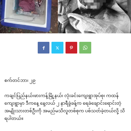
စက်တင်ဘာ၊ ၂၉
ကချင်ပြည်နယ်၊ဖားကန့်မြို့နယ်၊ လုံးခင်းကျေးရွာအုပ်စု၊ ကထန်
ကျေးရွာမှာ ဒီကနေ့ နေ့လယ် ၂ နာရီခွဲခန့်က ရေခဲချောင်းရောင်းတဲ့
အမျိုးသားတစ်ဦးကို အမည်မသိလူတစ်စုက ပစ်သတ်ခဲ့တယ်လို့ သိ
ရပါတယ်။