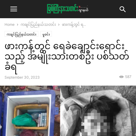
Home
ကချင်ပြည်နယ်သတင်း
ဖားကန့်တွင် ရ...
ကချင်ပြည်နယ်သတင်း
မှုခင်း
ဖားကန့်တွင် ရေခဲချောင်းရောင်း
သည့် အမျိုးသားတစ်ဦး ပစ်သတ်
ခံရ
587
September 30, 2023