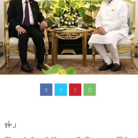
ဇွန်၊ ၂