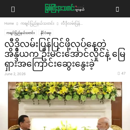
Home
ကချင်ပြည်နယ်သတင်း
လီဒိုလမ်းပြန်...
ကချင်ပြည်နယ်သတင်း
နိုင်ငံရေး
လီဒိုလမ်းပြန်ပြင်ဖို့လုပ်နေတဲ့
အိန္ဒိယက ဦးမင်းအောင်လှိုင်နဲ့ မြေ
ရှားအကြောင်းဆွေးနွေးခဲ့
47
June 2, 2026