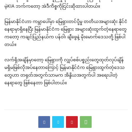
မဲ့KIA ဘက်ကတော့ အဲဒီကိစ္စကိုငြင်းဆိုထားပါတယ်။
မြန်မာနိုင်ငံဟာ ကမ္ဘာပေါ်မှာ မြေရှားတင်ပို့မှု တတိယအများဆုံး နိုင်ငံ
နေရာမှာရှိနေပြီး မြန်မာနိုင်ငံက မြေရှား အများဆုံးထွက်တဲ့နေရာတွေ
ကတော့ ကချင်ပြည်နယ်က ပန်ဝါ၊ ချီဖွေနဲ့ မိုးမောက်ဒေသတို့ ဖြစ်ပါ
တယ်။
လက်ရှိအချိန်မှာတော့ မြေရှားကို လျှပ်စစ်ပစ္စည်းတွေထုတ်လုပ်ချိန်
မရှိမဖြစ်လိုအပ်နေတာကြောင့် မြန်မာနိုင်ငံက မြေရှားထွက်တဲ့ဒေသ
တွေဟာ တရုတ်အတွက်သာမက အိန္ဒိယအတွက်ပါ အရေးပါတဲ့
နေရာတွေ ဖြစ်နေတာ ဖြစ်ပါတယ်။