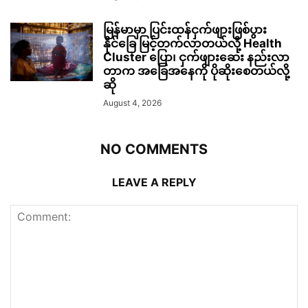
မြန်မာမှာ ပြင်းထန်ငှက်ဖျားဖြစ်ပွား
နိုင်ခြေ မြင့်တက်လာတယ်လို့ Health
Cluster ပြော၊ ငှက်ဖျားဆေး နည်းလာ
တာက အခြေအနေကို ပိုဆိုးစေတယ်လို့
ဆို
August 4, 2026
NO COMMENTS
LEAVE A REPLY