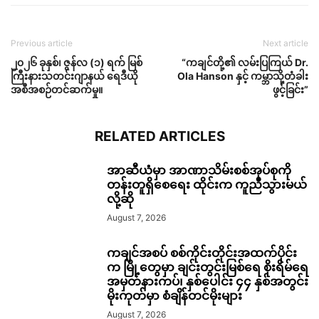
Previous article
Next article
၂၀၂၆ ခုနှစ်၊ ဇွန်လ (၁) ရက် မြစ်
“ကချင်တို့၏ လမ်းပြကြယ် Dr.
ကြီးနားသတင်းဂျာနယ် ရေဒီယို
Ola Hanson နှင့် ကမ္ဘာသို့တံခါး
အစီအစဉ်တင်ဆက်မှု။
ဖွင့်ခြင်း”
RELATED ARTICLES
အာဆီယံမှာ အာဏာသိမ်းစစ်အုပ်စုကို
တန်းတူရှိစေရေး ထိုင်းက ကူညီသွားမယ်
လို့ဆို
August 7, 2026
ကချင်အစပ် စစ်ကိုင်းတိုင်းအထက်ပိုင်း
က မြို့တွေမှာ ချင်းတွင်းမြစ်ရေ စိုးရိမ်ရေ
အမှတ်နားကပ်၊ နှစ်ပေါင်း ၄၄ နှစ်အတွင်း
မိုးကုတ်မှာ စံချိန်တင်မိုးများ
August 7, 2026