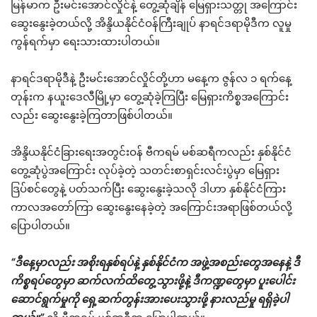
မြန်မာက ဦးမင်းအောင်လှိုင်နဲ့ တွေ့ဆုံချိန် မြေရှားသတ္တု အကြောင်း
ဆွေးနွေးခဲ့တယ်လို့ အိန္ဒိယနိုင်ငံဝန်ကြီးချုပ် နာရင်ဒရာမိုဒီက လူမှု
ကွန်ရက်မှာ ရေးသားထားပါတယ်။
နာရင်ဒရာမိုဒီနဲ့ ဦးမင်းအောင်လှိုင်တို့ဟာ မနေ့က ဇွန်လ ၁ ရက်နေ့
တုန်းက နယူးဒေလီမြို့မှာ တွေ့ဆုံခဲ့ကြပြီး မြေရှားကိစ္စအကြောင်း
လည်း ဆွေးနွေးခဲ့ကြတာဖြစ်ပါတယ်။
အိန္ဒိယနိုင်ငံခြားရေးအတွင်းဝန် ဗီကရမ် မစ်ဆရီကလည်း နှစ်နိုင်ငံ
တွေ့ဆုံပွဲအကြောင်း လုပ်ခဲ့တဲ့ သတင်းစာရှင်းလင်းပွဲမှာ မြေရှား
ဒြပ်စင်တွေနဲ့ ပတ်သက်ပြီး ဆွေးနွေးခဲ့သလို ဒါဟာ နှစ်နိုင်ငံကြား
ကာလအတော်ကြာ ဆွေးနွေးနေခဲ့တဲ့ အကြောင်းအရာဖြစ်တယ်လို့
ပြောပါတယ်။
“ဒီနေ့မှာလည်း အစိုးရနှစ်ရပ်နဲ့ နှစ်နိုင်ငံက အဖွဲ့အစည်းတွေအနေနဲ့ ဒီ
ကိစ္စရပ်တွေမှာ ဆက်လက်ထိတွေ့သွားဖို့နဲ့ ဒီကဏ္ဍတွေမှာ ပူးပေါင်း
ဆောင်ရွက်မှုကို ရှေ့ဆက်တွန်းအားပေးသွားဖို့ နားလည်မှု ရရှိခဲ့ပါ