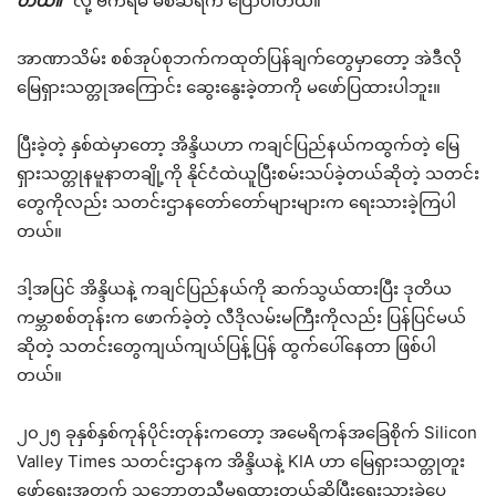
တယ်။”
လို့ ဗီကရမ် မစ်ဆရီက ပြောပါတယ်။
အာဏာသိမ်း စစ်အုပ်စုဘက်ကထုတ်ပြန်ချက်တွေမှာတော့ အဲဒီလို
မြေရှားသတ္တုအကြောင်း ဆွေးနွေးခဲ့တာကို မဖော်ပြထားပါဘူး။
ပြီးခဲ့တဲ့ နှစ်ထဲမှာတော့ အိန္ဒိယဟာ ကချင်ပြည်နယ်ကထွက်တဲ့ မြေ
ရှားသတ္တုနမူနာတချို့ကို နိုင်ငံထဲယူပြီးစမ်းသပ်ခဲ့တယ်ဆိုတဲ့ သတင်း
တွေကိုလည်း သတင်းဌာနတော်တော်များများက ရေးသားခဲ့ကြပါ
တယ်။
ဒါ့အပြင် အိန္ဒိယနဲ့ ကချင်ပြည်နယ်ကို ဆက်သွယ်ထားပြီး ဒုတိယ
ကမ္ဘာစစ်တုန်းက ဖောက်ခဲ့တဲ့ လီဒိုလမ်းမကြီးကိုလည်း ပြန်ပြင်မယ်
ဆိုတဲ့ သတင်းတွေကျယ်ကျယ်ပြန့်ပြန် ထွက်ပေါ်နေတာ ဖြစ်ပါ
တယ်။
၂၀၂၅ ခုနှစ်နှစ်ကုန်ပိုင်းတုန်းကတော့ အမေရိကန်အခြေစိုက် Silicon
Valley Times သတင်းဌာနက အိန္ဒိယနဲ့ KIA ဟာ မြေရှားသတ္တုတူး
ဖော်ရေးအတွက် သဘောတူညီမှုရထားတယ်ဆိုပြီးရေးသားခဲ့ပေ