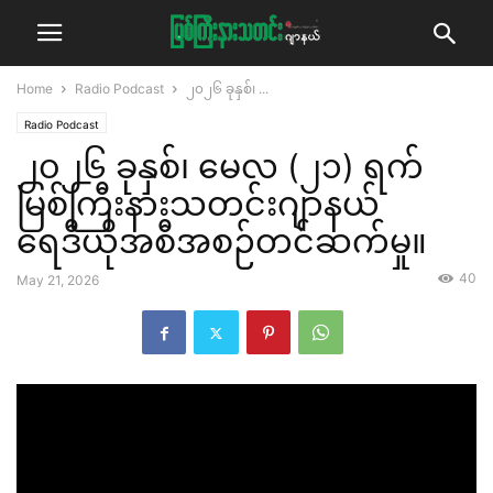
Home
Radio Podcast
၂၀၂၆ ခုနှစ်၊ ...
Radio Podcast
၂၀၂၆ ခုနှစ်၊ မေလ (၂၁) ရက်
မြစ်ကြီးနားသတင်းဂျာနယ်
ရေဒီယိုအစီအစဉ်တင်ဆက်မှု။
40
May 21, 2026