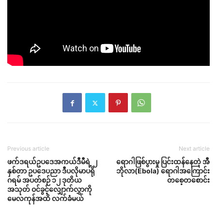
Previous article
Next article
ဖက်ဒရယ်ဥပဒေအကယ်ဒီမီရဲ့ ၂
ရောဂါဖြစ်ပွားမှု ပြင်းထန်နေတဲ့ အီ
နှစ်တာ ဥပဒေပညာ ဒီပလိုမာပရို
ဘိုလာ(Ebola) ရောဂါအကြောင်း
ဂရမ် အပတ်စဉ် ၁၂ ဒုတိယ
တစေ့တစောင်း
အသုတ် ဝင်ခွင့်လျှောက်လွှာကို
မေလကုန်အထိ လက်ခံမယ်