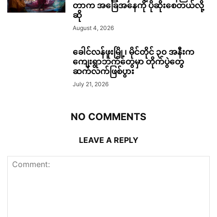
တာက အခြေအနေကို ပိုဆိုးစေတယ်လို့
ဆို
August 4, 2026
ခေါင်လန်ဖူးမြို့၊ မိုင်တိုင် ၃၀ အနီးက
ကျေးရွာဘက်တွေမှာ တိုက်ပွဲတွေ
ဆက်လက်ဖြစ်ပွား
July 21, 2026
NO COMMENTS
LEAVE A REPLY