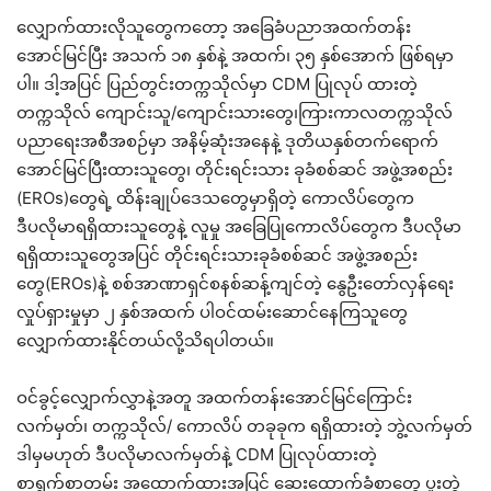
လျှောက်ထားလိုသူတွေကတော့ အခြေခံပညာအထက်တန်း
အောင်မြင်ပြီး အသက် ၁၈ နှစ်နဲ့ အထက်၊ ၃၅ နှစ်အောက် ဖြစ်ရမှာ
ပါ။ ဒါ့အပြင် ပြည်တွင်းတက္ကသိုလ်မှာ CDM ပြုလုပ် ထားတဲ့
တက္ကသိုလ် ကျောင်းသူ/ကျောင်းသားတွေ၊ကြားကာလတက္ကသိုလ်
ပညာရေးအစီအစဉ်မှာ အနိမ့်ဆုံးအနေနဲ့ ဒုတိယနှစ်တက်ရောက်
အောင်မြင်ပြီးထားသူတွေ၊ တိုင်းရင်းသား ခုခံစစ်ဆင် အဖွဲ့အစည်း
(EROs)တွေရဲ့ ထိန်းချုပ်ဒေသတွေမှာရှိတဲ့ ကောလိပ်တွေက
ဒီပလိုမာရရှိထားသူတွေနဲ့ လူမှု အခြေပြုကောလိပ်တွေက ဒီပလိုမာ
ရရှိထားသူတွေအပြင် တိုင်းရင်းသားခုခံစစ်ဆင် အဖွဲ့အစည်း
တွေ(EROs)နဲ့ စစ်အာဏာရှင်စနစ်ဆန့်ကျင်တဲ့ နွေဦးတော်လှန်ရေး
လှုပ်ရှားမှုမှာ ၂ နှစ်အထက် ပါဝင်ထမ်းဆောင်နေကြသူတွေ
လျှောက်ထားနိုင်တယ်လို့သိရပါတယ်။
ဝင်ခွင့်လျှောက်လွှာနဲ့အတူ အထက်တန်းအောင်မြင်ကြောင်း
လက်မှတ်၊ တက္ကသိုလ်/ ကောလိပ် တခုခုက ရရှိထားတဲ့ ဘွဲ့လက်မှတ်
ဒါမှမဟုတ် ဒီပလိုမာလက်မှတ်နဲ့ CDM ပြုလုပ်ထားတဲ့
စာရွက်စာတမ်း အထောက်ထားအပြင် ဆေးထောက်ခံစာတွေ ပူးတွဲ