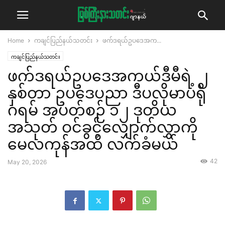
Home
ကချင်ပြည်နယ်သတင်း
ဖက်ဒရယ်ဥပဒေအက...
ကချင်ပြည်နယ်သတင်း
ဖက်ဒရယ်ဥပဒေအကယ်ဒီမီရဲ့ ၂
နှစ်တာ ဥပဒေပညာ ဒီပလိုမာပရို
ဂရမ် အပတ်စဉ် ၁၂ ဒုတိယ
အသုတ် ဝင်ခွင့်လျှောက်လွှာကို
မေလကုန်အထိ လက်ခံမယ်
42
May 20, 2026