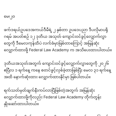
မေ၊၂၀
ဖက်ဒရယ်ဥပဒေအကယ်ဒီမီရဲ့ ၂ နှစ်တာ ဥပဒေပညာ ဒီပလိုမာပရို
ဂရမ် အပတ်စဉ် ၁၂ ဒုတိယ အသုတ် ကျောင်းဝင်ခွင့်လျှောက်လွှာ
တွေကို ဒီမေလကုန်ထိပဲ လက်ခံမှာဖြစ်တာကြောင့် အမြန်ဆုံး
လျှောက်ထားဖို့ Federal Law Academy က အသိပေးထားပါတယ်။
ဒုတိယအသုတ်အတွက် ကျောင်းဝင်ခွင့်လျှောက်လွှာတွေကို ၂၀၂၆
ဧပြီလ ၁ ရက်နေ့ ကနေ စတင်ဖွင့်လှစ်ခဲ့တာဖြစ်ပြီး မေလ ၃၁ ရက်နေ့
အထိ နောက်ဆုံးထား လျှောက်ထားနိုင်မှာ ဖြစ်ပါတယ်။
ရက်သတ်မှတ်ချက်နီးကပ်လာပြီဖြစ်တဲ့အတွက် အမြန်ဆုံး
လျှောက်ထားဖို့ကိုလည်း Federal Law Academy တိုက်တွန်း
နှိုးဆော်ထားပါတယ်။