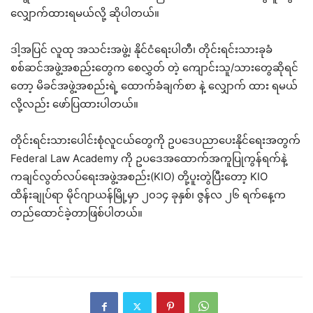
လျှောက်ထားရမယ်လို့ ဆိုပါတယ်။
ဒါ့အပြင် လူထု အသင်းအဖွဲ့၊ နိုင်ငံရေးပါတီ၊ တိုင်းရင်းသားခုခံ
စစ်ဆင်အဖွဲ့အစည်းတွေက စေလွှတ် တဲ့ ကျောင်းသူ/သားတွေဆိုရင်
တော့ မိခင်အဖွဲ့အစည်းရဲ့ ထောက်ခံချက်စာ နဲ့ လျှောက် ထား ရမယ်
လို့လည်း ဖော်ပြထားပါတယ်။
တိုင်းရင်းသားပေါင်းစုံလူငယ်တွေကို ဥပဒေပညာပေးနိုင်ရေးအတွက်
Federal Law Academy ကို ဥပဒေအထောက်အကူပြုကွန်ရက်နဲ့
ကချင်လွတ်လပ်ရေးအဖွဲ့အစည်း(KIO) တို့ပူးတွဲပြီးတော့ KIO
ထိန်းချုပ်ရာ မိုင်ဂျာယန်မြို့မှာ ၂၀၁၄ ခုနှစ်၊ ဇွန်လ ၂၆ ရက်နေ့က
တည်ထောင်ခဲ့တာဖြစ်ပါတယ်။