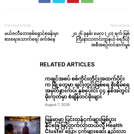
Previous article
Next article
မယ်ဇလီတောစစ်ရှောင်စခန်းမှာ
၂၀၂၆ ခုနှစ်၊ မေလ (၂၁) ရက် မြစ်
စားရေးသောက်ရေး ခက်ခဲနေ
ကြီးနားသတင်းဂျာနယ် ရေဒီယို
အစီအစဉ်တင်ဆက်မှု။
RELATED ARTICLES
ကချင်အစပ် စစ်ကိုင်းတိုင်းအထက်ပိုင်း
က မြို့တွေမှာ ချင်းတွင်းမြစ်ရေ စိုးရိမ်ရေ
အမှတ်နားကပ်၊ နှစ်ပေါင်း ၄၄ နှစ်အတွင်း
မိုးကုတ်မှာ စံချိန်တင်မိုးများ
August 7, 2026
မြန်မာမှာ ပြင်းထန်ငှက်ဖျားဖြစ်ပွား
နိုင်ခြေ မြင့်တက်လာတယ်လို့ Health
Cluster ပြော၊ ငှက်ဖျားဆေး နည်းလာ