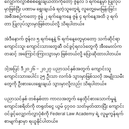
လျှောက်လွှာစိစစ်ရွေးချယ်တာကိုတော့ ဇွန်လ ၁ ရက်နေ့မှာ ပြုလုပ်
မှာဖြစ်ပြီး ပဏာမ ရွေးချယ်ခံ ရတဲ့သူတွေရဲ့ လူတွေ့မေးမြန်းခြင်း
အစီအစဉ်ကတော့ ဇွန် ၂ ရက်နေ့ကနေ ဇွန် ၄ ရက်နေ့အထိ ၃ ရက်
တာ ပြုလုပ်သွားမှာဖြစ်တယ်လို့ သိရပါတယ်။
အဲဒီနောက် ဇွန်လ ၅ ရက်နေ့နဲ့ ၆ ရက်နေ့တွေမှာတော့ သက်ဆိုင်ရာ
ကျောင်းသူ၊ ကျောင်းသားတွေဆီ ဝင်ခွင့်ရလဒ်တွေကို အီးမေးလ်က
တဆင့် အကြောင်းကြားသွားမှာ ဖြစ်တယ်လို့ ပြောဆိုထားပါတယ်။
ဒါ့အပြင် ဒီ၂၀၂၆ – ၂၀၂၇ ပညာသင်နှစ်အတွက် ကျောင်းသူ
ကျောင်းသားပေါင်း ၃၅ ဦးသာ လက်ခံ သွားမှာဖြစ်သလို အမျိုးသမီး
တွေကို ဦးစားပေးရွေးချယ် သွားမှာလို့လည်း သိရပါတယ်။
ပညာသင်နှစ် တစ်နှစ်တာ ကာလအတွက် နေထိုင်စားသောက်မှုနဲ့
ကျောင်းစရိတ်ကို တရုတ်ငွေ ယွမ် ၄၇၀၀ သတ်မှတ်ထားပြီး ကျောင်း
ဝင်ခွင့်လျှောက်လွှာပုံစံကို Federal Law Academy ရဲ့ လူမှုကွန်ရက်
စာမျက်နှာမှာ ရယူနိုင်ပါတယ်။