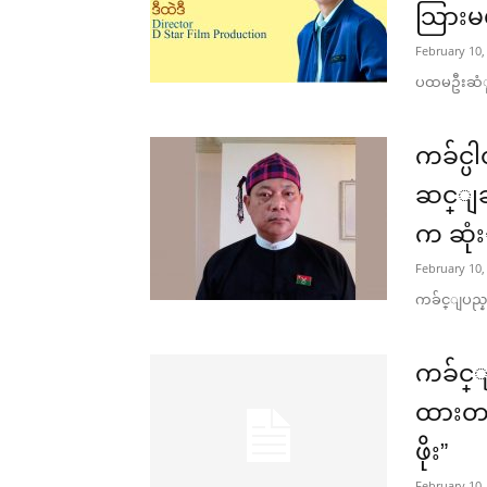
သြားမယ္ဆ
February 10,
ပထမဦးဆံု
ကခ်င္ပ
ဆင္ျခ
က ဆုံး
February 10,
ကခ်င္ျပည္န
ကခ်င္ျ
ထားတယ္
ဖိုး”
February 10,