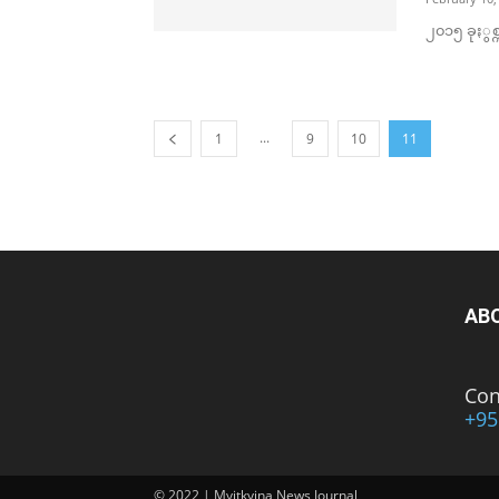
၂၀၁၅ ခုႏွစ္က
...
1
9
10
11
AB
Con
+95
© 2022 | Myitkyina News Journal