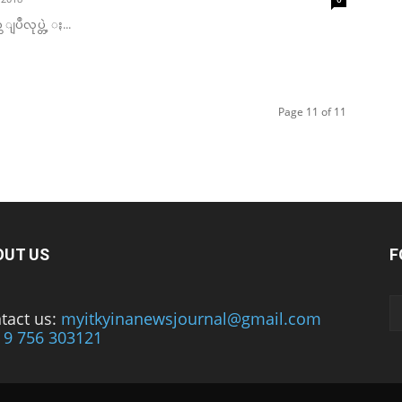
 ျပဳလုပ္တဲ့ ႏ...
Page 11 of 11
OUT US
F
tact us:
myitkyinanewsjournal@gmail.com
 9 756 303121