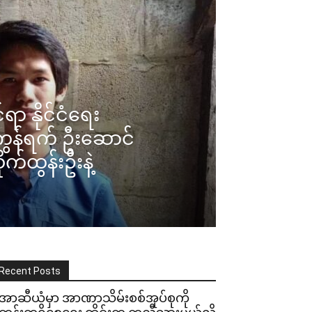
င်ရာ နိုင်ငံရေး
ွန်ရက် ဦးဆောင်
က်ထွန်းဦးနဲ့
Recent Posts
အာဆီယံမှာ အာဏာသိမ်းစစ်အုပ်စုကို