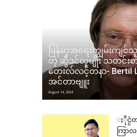
မြန်မာ့အရေးကျွမ်းကျင်သူ
တဲ့ ဆွီဒင်လူမျိုး သတင်
တေးလ်လင့်တနာ- Bertil Li
အင်တာဗျူး
August 14, 2024
ႏိုင္င
ကြာလ