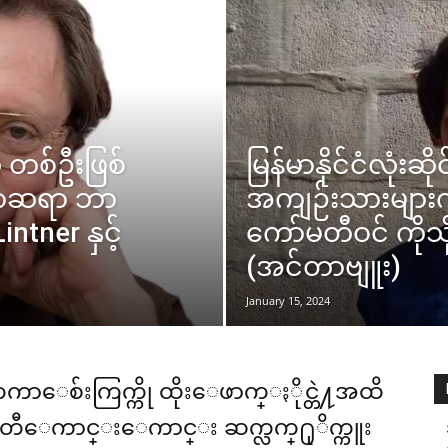
 တစ်ဦးဖြစ်
မြန်မာနိုင်ငံလုံးဆို
းစာဆရာ ဘာ
အကျဉ်းသားများက
ntner နှင့်
ကော်မတီဝင် ကိုသို
(အင်တာဗျူး)
January 15, 2024
ံတကာေစ်းကြက္ကို ထိုးေဖာက္ႏိုင္တဲ႔အထိ
တီေကာင္းေကာင္း ဆက္လက္႐ုိက္ကူး