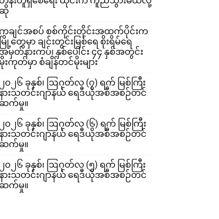
တန်းတူရှိစေရေး ထိုင်းက ကူညီသွားမယ်လို့
ဆို
ကချင်အစပ် စစ်ကိုင်းတိုင်းအထက်ပိုင်းက
မြို့တွေမှာ ချင်းတွင်းမြစ်ရေ စိုးရိမ်ရေ
အမှတ်နားကပ်၊ နှစ်ပေါင်း ၄၄ နှစ်အတွင်း
မိုးကုတ်မှာ စံချိန်တင်မိုးများ
၂၀၂၆ ခုနှစ်၊ ဩဂုတ်လ (၇) ရက် မြစ်ကြီး
နားသတင်းဂျာနယ် ရေဒီယိုအစီအစဉ်တင်
ဆက်မှု။
၂၀၂၆ ခုနှစ်၊ ဩဂုတ်လ (၆) ရက် မြစ်ကြီး
နားသတင်းဂျာနယ် ရေဒီယိုအစီအစဉ်တင်
ဆက်မှု။
၂၀၂၆ ခုနှစ်၊ ဩဂုတ်လ (၅) ရက် မြစ်ကြီး
နားသတင်းဂျာနယ် ရေဒီယိုအစီအစဉ်တင်
ဆက်မှု။