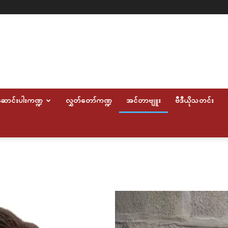
ောင်းပါးကဏ္ဍ
လွှတ်တော်ကဏ္ဍ
အင်တာဗျူး
ဗီဒီယိုသတင်း