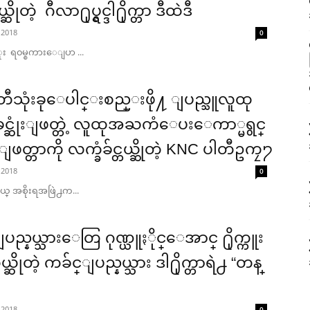
ိုတဲ့ ဂီလာ႐ုပ္ရွင္ဒါ႐ိုက္တာ ဒီထဲဒီ
 2018
0
း ရ၀မ္စကားေျပာ ...
ါတီသုံးခုေပါင္းစည္းဖို႔ ျပည္သူလူထု
င္ဆုံးျဖတ္တဲ့ လူထုအႀကံေပးေကာ္မရွင္
ျဖတ္တာကို လက္ခံခ်င္တယ္ဆိုတဲ့ KNC ပါတီဥကၠ႒
 2018
0
ယ္ အစိုးရအဖြဲ႕က...
ပည္နယ္သားေတြ ဂုဏ္ယူႏိုင္ေအာင္ ႐ိုက္ကူး
ဆိုတဲ့ ကခ်င္ျပည္နယ္သား ဒါ႐ိုက္တာရဲ႕ “တန္
 2018
0