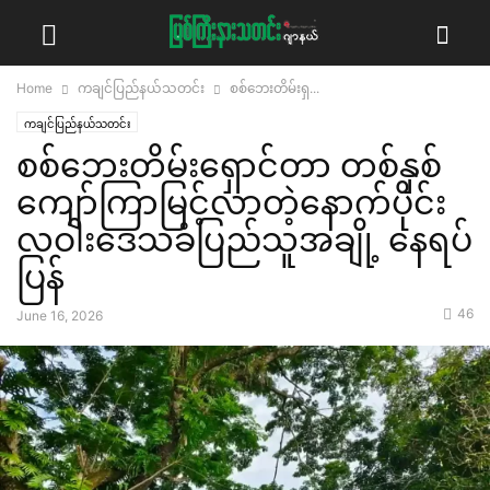
Home
ကချင်ပြည်နယ်သတင်း
စစ်ဘေးတိမ်းရှ...
ကချင်ပြည်နယ်သတင်း
စစ်ဘေးတိမ်းရှောင်တာ တစ်နှစ်
ကျော်ကြာမြင့်လာတဲ့နောက်ပိုင်း
လဝါးဒေသခံပြည်သူအချို့ နေရပ်
ပြန်
46
June 16, 2026