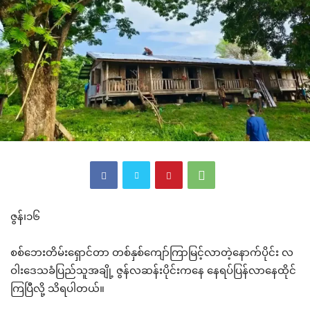
ဇွန်၊၁၆
စစ်ဘေးတိမ်းရှောင်တာ တစ်နှစ်ကျော်ကြာမြင့်လာတဲ့နောက်ပိုင်း လ
ဝါးဒေသခံပြည်သူအချို့ ဇွန်လဆန်းပိုင်းကနေ နေရပ်ပြန်လာနေထိုင်
ကြပြီလို့ သိရပါတယ်။