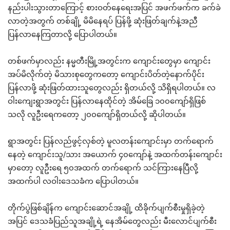
နည်းပါးသွားတာကြောင့် စားဝတ်နေရေးအပြင် အဖက်ဖက်က ခက်ခဲ
လာတဲ့အတွက် တစ်ချို့ မိမိနေရပ် ပြန်ဖို့ ဆုံးဖြတ်ချက်နဲ့အညီ
ပြန်လာနေကြတာလို့ ပြောပါတယ်။
တစ်ဖက်မှာလည်း နမ္မတီးမြို့အတွင်းက ကျောင်းတွေမှာ ကျောင်း
အပ်မိလိုက်တဲ့ မိသားစုတွေကတော့ ကျောင်းပိတ်တဲ့နောက်ပိုင်း
ပြန်လာဖို့ ဆုံးဖြတ်ထားသူတွေလည်း ရှိတယ်လို့ သိရှိရပါတယ်။ လ
ဝါးကျေးရွာအတွင်း ပြန်လာနေထိုင်တဲ့ အိမ်ခြေ ၁၀၀ကျော်ရှိဖြစ်
သလို လူဦးရေကတော့ ၂၀၀ကျော်ရှိတယ်လို့ ဆိုပါတယ်။
ရွာအတွင်း ပြန်လည်ဖွင့်လှစ်တဲ့ မူလတန်းကျောင်းမှာ တက်ရောက်
နေတဲ့ ကျောင်းသူ/သား အယောက် ၄၀ကျော်နဲ့ အထက်တန်းကျောင်း
မှာတော့ လူဦးရေ ၅၀အထက် တက်ရောက် သင်ကြားနေပြီလို့
အထက်ပါ လဝါးဒေသခံက ပြောပါတယ်။
တိုက်ပွဲဖြစ်ချိန်က ကျောင်းဆောင်အချို့ ထိခိုက်ပျက်စီးမှုရှိခဲ့တဲ့
အပြင် ဒေသခံပြည်သူအချို့ရဲ့ နေအိမ်တွေလည်း မီးလောင်ပျက်စီး