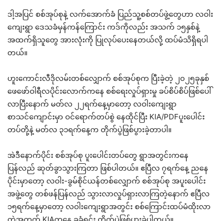
ဒါ့အပြင် စစ်အုပ်စုနဲ့ လက်အောက်ခံ ပြည်သူ့စစ်တပ်ဖွဲ့တွေဟာ လဝါး
ကျေးရွာ ဒေသခံမှန်ကန်ကြောင်း ကဒ်ကိုလည်း အသက် ၁၅နှစ်နဲ့
အထက်ရှိသူတွေ အားလုံးကို ပြုလုပ်ပေးနေတယ်လို့ ထပ်မံသိရှိရပါ
တယ်။
ဟူးကောင်းလီဒိုလမ်းတစ်လျှောက် စစ်အုပ်စုက ပြီးခဲ့တဲ့ ၂၀၂၅ခုနှစ်
ဖေဖော်ဝါရီလပိုင်းလောက်ကနေ စစ်ရေးလှုပ်ရှားမှု ခပ်စိပ်စိပ်ဖြစ်ပေါ်
လာပြီးနောက် မတ်လ ၂၂ရက်နေ့မှာတော့ လဝါးကျေးရွာ
စာသင်ကျောင်းမှာ ဝင်ရောက်တပ်စွဲ နေထိုင်ပြီး KIA/PDFပူးပေါင်း
တပ်တို့နဲ့ မတ်လ ၃၁ရက်နေ့က တိုက်ပွဲဖြစ်ပွားခဲ့တာပါ။
အဲဒီနောက်ပိုင်း စစ်အုပ်စု ပူးပေါင်းတပ်တွေ ရွာအတွင်းကနေ
ပြန်လည် ဆုတ်ခွာသွားကြတာ ဖြစ်ပါတယ်။ ဧပြီလ ၇ရက်နေ့ ညနေ
ပိုင်းမှာတော့ လဝါး-ခွမ်စိုင်ယန်တစ်လျှောက် စစ်အုပ်စု အပူးပေါင်း
အဖွဲ့တွေ တစ်ဖန်ပြန်လည် သွားလာလှုပ်ရှားလာကြတဲ့နောက် ဧပြီလ
၁၅ရက်နေ့မှာတော့ လဝါးကျေးရွာအတွင်း စစ်ကြောင်းထပ်မံထိုးလာ
တဲ့အတွက် KIAကနေ ခုခံရင်း တိုက်ပွဲဖြစ်ပွားခဲ့ပါတယ်။