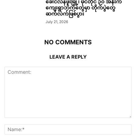
ခေါင်လန်ဖူးမြို့၊ မိုင်တိုင် ၃၀ အနီးက
ကျေးရွာဘက်တွေမှာ တိုက်ပွဲတွေ
ဆက်လက်ဖြစ်ပွား
July 21, 2026
NO COMMENTS
LEAVE A REPLY