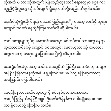
တဲ့အထဲ ပါသွားတဲ့အတွက် ပြန်လည်ထူထောင်ရေးတွေမှာ ငွေကြေး
ကူညီပံ့ပိုးမှုတွေ လိုအပ်လျက် ရှိနေတယ်လို့လည်း သိရပါတယ်။
နေအိမ်ဆုံးရှုံးလိုက်ရတဲ့ ဒေသခံပြည်သူအချို့ကတော့ လက်ရှိ ဘုရား
ကျောင်းဝင်းထဲ နေထိုင်ကြရတယ်လို့ ဆိုပါတယ်။
လဝါးကျေးရွာအုပ်စု နေရာသုံးနေရာမှာ စစ်အုပ်တပ်သားတွေ နေရာ
ယူထားတာရှိပေမဲ့ ကျောင်းဝင်းအတွင်း နေရာယူထားတဲ့ တပ်သား
တွေကတော့ နေရာရွှေ့ပြောင်းပေးပြီလို့ သိရတာပါ။
ဆေးရုံဝင်းထဲမှာတော့ တပ်သားတွေရှိဆဲ ဖြစ်ပြီး ဒေသခံတွေ အများ
အပြား ပြန်လာနေတဲ့အခါ ရွှေ့ပြောင်းပေးမယ်လို့ ပြောဆိုထားတဲ့
အကြောင်း ပြောပါတယ်။
နေရပ်ပြန်လာနေထိုင်သူတွေကို စစ်အုပ်စုလက်အောက်ခံ
ကချင်ပြည်နယ်ဝန်ကြီးချုပ် ဦးခက်ထိန်နန်က စပါးမျိုးစေ့ ပေးဝေ
တာ ရှိတယ်လို့ ပြောပြပါတယ်။