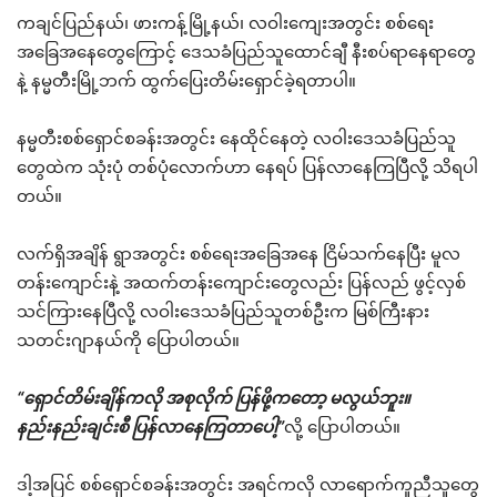
ကချင်ပြည်နယ်၊ ဖားကန့်မြို့နယ်၊ လဝါးကျေးအတွင်း စစ်ရေး
အခြေအနေတွေကြောင့် ဒေသခံပြည်သူထောင်ချီ နီးစပ်ရာနေရာတွေ
နဲ့ နမ္မတီးမြို့ဘက် ထွက်ပြေးတိမ်းရှောင်ခဲ့ရတာပါ။
နမ္မတီးစစ်ရှောင်စခန်းအတွင်း နေထိုင်နေတဲ့ လဝါးဒေသခံပြည်သူ
တွေထဲက သုံးပုံ တစ်ပုံလောက်ဟာ နေရပ် ပြန်လာနေကြပြီလို့ သိရပါ
တယ်။
လက်ရှိအချိန် ရွာအတွင်း စစ်ရေးအခြေအနေ ငြိမ်သက်နေပြီး မူလ
တန်းကျောင်းနဲ့ အထက်တန်းကျောင်းတွေလည်း ပြန်လည် ဖွင့်လှစ်
သင်ကြားနေပြီလို့ လဝါးဒေသခံပြည်သူတစ်ဦးက မြစ်ကြီးနား
သတင်းဂျာနယ်ကို ပြောပါတယ်။
“ရှောင်တိမ်းချိန်ကလို အစုလိုက် ပြန်ဖို့ကတော့ မလွယ်ဘူး။
နည်းနည်းချင်းစီ ပြန်လာနေကြတာပေါ့”
လို့ ပြောပါတယ်။
ဒါ့အပြင် စစ်ရှောင်စခန်းအတွင်း အရင်ကလို လာရောက်ကူညီသူတွေ