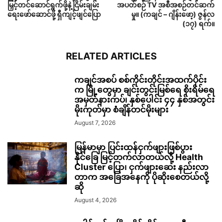
မြှင့်တင်ဆောင်ရွက်ဖို့နဲ့ ငြိမ်းချမ်း
အပတ်စဉ် TV အစီအစဉ်တင်ဆက်
ရေးဖော်ဆောင်ဖို့ ရှီကျင့်ဖျင်ပြော
မှု။ (ကချင် – ဂျိန်းဖော့) ဇွန်လ
(၁၇) ရက်။
RELATED ARTICLES
ကချင်အစပ် စစ်ကိုင်းတိုင်းအထက်ပိုင်း
က မြို့တွေမှာ ချင်းတွင်းမြစ်ရေ စိုးရိမ်ရေ
အမှတ်နားကပ်၊ နှစ်ပေါင်း ၄၄ နှစ်အတွင်း
မိုးကုတ်မှာ စံချိန်တင်မိုးများ
August 7, 2026
မြန်မာမှာ ပြင်းထန်ငှက်ဖျားဖြစ်ပွား
နိုင်ခြေ မြင့်တက်လာတယ်လို့ Health
Cluster ပြော၊ ငှက်ဖျားဆေး နည်းလာ
တာက အခြေအနေကို ပိုဆိုးစေတယ်လို့
ဆို
August 4, 2026