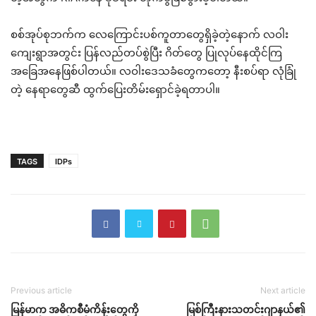
စစ်အုပ်စုဘက်က လေကြောင်းပစ်ကူတာတွေရှိခဲ့တဲ့နောက် လဝါး
ကျေးရွာအတွင်း ပြန်လည်တပ်စွဲပြီး ဂိတ်တွေ ပြုလုပ်နေထိုင်ကြ
အခြေအနေဖြစ်ပါတယ်။ လဝါးဒေသခံတွေကတော့ နီးစပ်ရာ လုံခြုံ
တဲ့ နေရာတွေဆီ ထွက်ပြေးတိမ်းရှောင်ခဲ့ရတာပါ။
TAGS
IDPs
Previous article
Next article
မြန်မာက အဓိကစီမံကိန်းတွေကို
မြစ်ကြီးနားသတင်းဂျာနယ်၏