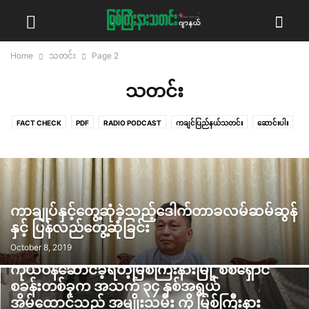
Home
သတင်း
Page 2
သတင်း
FACT CHECK
PDF
RADIO PODCAST
ကချင်ပြည်နယ်သတင်း
ဆောင်းပါး
ဓာတ်ပုံသတင်း
နိုင်ငံရေး
ဗီဒီယိုသတင်း
မှုခင်း
ရွေးကောက်ပွဲ စောင့်ကြည့်
လွှတ်တော် ကဏ္ဍ
သတင်း
သဘာဝပတ်ဝန်းကျင်
သမိုင်းထဲကကချင်ပြည်နယ်
အင်တာဗျူး
အနုပညာ
အယ်ဒီတာ့အာဘော်
အလုပ်အကိုင်အခွင့်အလမ်း
ကာချုပ်နှင့်တွေ့ဆုံခဲ့သည့်ဒေါက်တာခလမ်ဆမ်ဆွန်
နှင့် ပြန်လည်တွေ့ဆုံခြင်း
October 8, 2019
လိမ်လည်ခံရပြီး တရုတ်နိုင်ငံမှာ အငှား
ကိုယ်ဝန်ဆောင်ခဲ့ရတဲ့မြစ်ကြီးနားမြို့ စစ်ရှောင်
စခန်းတစ်ခုက အသက် ၃၄ နှစ်အရွယ်
အိမ်ထောင်သည် အမျိုးသမီး ကို မြစ်ကြီးနား