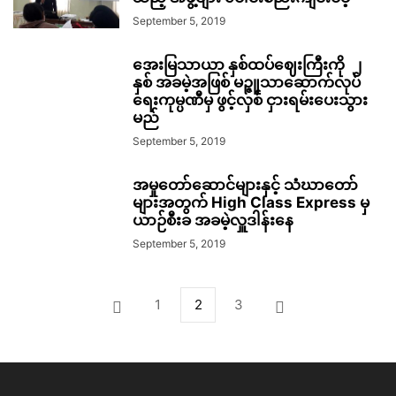
September 5, 2019
အေးမြသာယာ နှစ်ထပ်ဈေးကြီးကို ၂
နှစ် အခမဲ့အဖြစ် မဉ္ဇူသာဆောက်လုပ်
ရေးကုမ္ပဏီမှ ဖွင့်လှစ် ငှားရမ်းပေးသွား
မည်
September 5, 2019
အမှုတော်ဆောင်များနှင့် သံဃာတော်
များအတွက် High Class Express မှ
ယာဉ်စီးခ အခမဲ့လှူဒါန်းနေ
September 5, 2019
1
2
3