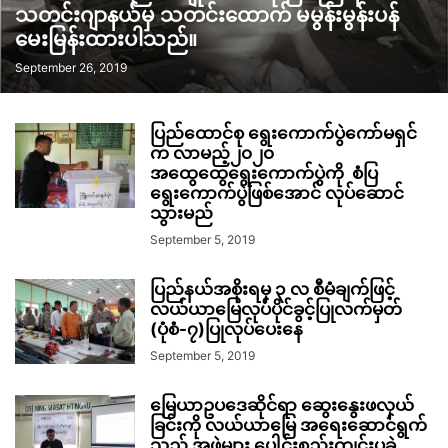
သတင်းဂျာနယ်မှ သတင်းထောက် မမွန်းမွန်းပန်
မေးမြန်းထားပါသည်။
September 26, 2019
ပြည်ထောင်စု ရွေးကောက်ပွဲကော်မရှင်
က လာမည့်၂၀၂၀
အထွေထွေရွေးကောက်ပွဲကို စံပြ
ရွေးကောက်ပွဲဖြစ်အောင် လုပ်ဆောင်
သွားမည်
September 5, 2019
ပြည်နယ်အစိုးရမှ ၃ လ စီမံချက်ဖြင့်
လယ်ယာမြေလုပ်ပိုင်ခွင့်ပြုလက်မှတ်
(ပုံစံ-၇)ပြုလုပ်ပေးနေ
September 5, 2019
မြေယာဥပဒေဆိုင်ရာ ဆွေးနွေးဖလှယ်
ခြင်းကို လယ်ယာမြေ အရေးဆောင်ရွက်
သည့် အဖွဲ့များ ပေါင်းစည်းကျင်းပခဲ့